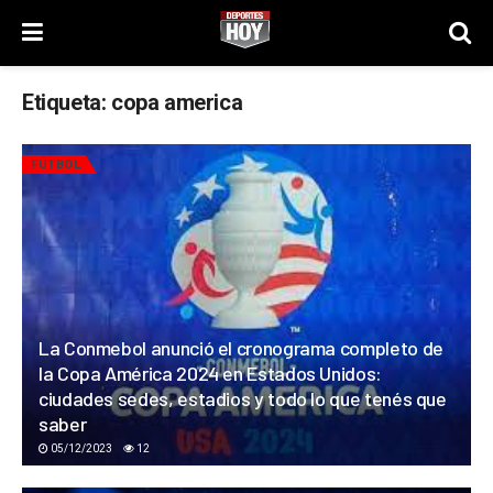
Etiqueta:
copa america
FÚTBOL
La Conmebol anunció el cronograma completo de
la Copa América 2024 en Estados Unidos:
ciudades sedes, estadios y todo lo que tenés que
saber
05/12/2023
12