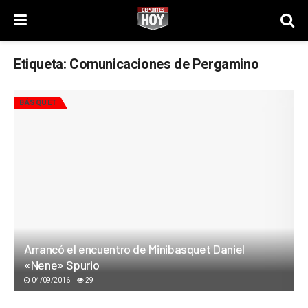
Etiqueta:
Comunicaciones de Pergamino
BÁSQUET
Arrancó el encuentro de Minibasquet Daniel
«Nene» Spurio
04/09/2016
29