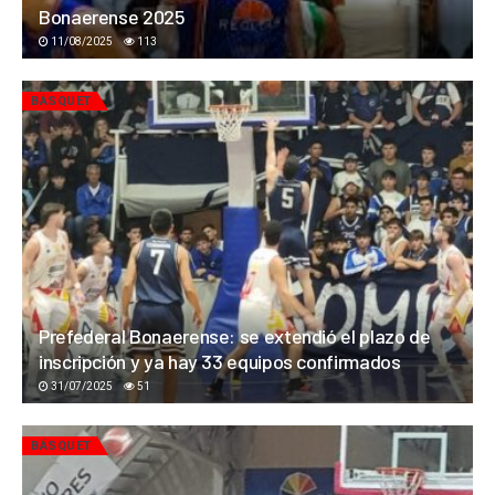
Bonaerense 2025
11/08/2025
113
BÁSQUET
Prefederal Bonaerense: se extendió el plazo de
inscripción y ya hay 33 equipos confirmados
31/07/2025
51
BÁSQUET