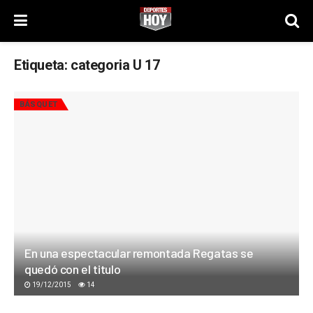
Etiqueta:
categoria U 17
BÁSQUET
En una espectacular remontada Regatas se
quedó con el titulo
19/12/2015
14