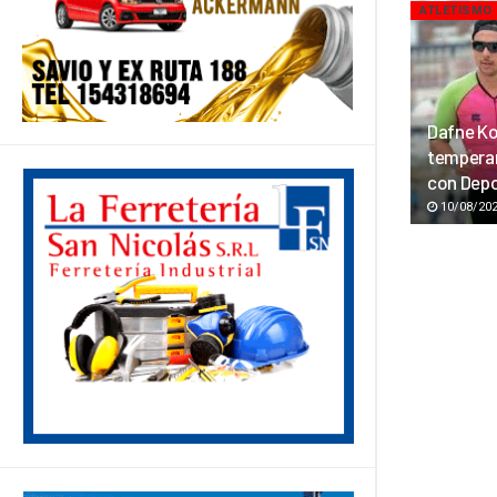
ATLETISMO
Dafne Ko
temperam
con Dep
10/08/20