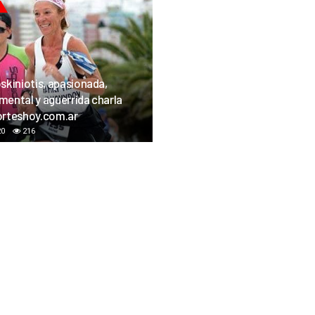
skiniotis, apasionada,
ental y aguerrida charla
orteshoy.com.ar
20
216