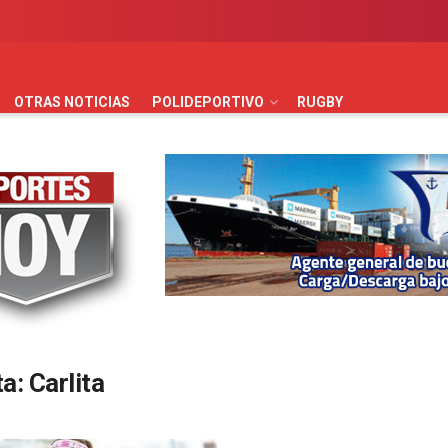
AUTOMOVILISMO
BÁSQUET
FÚTBOL
HANDBALL
HO
OTRAS NOTICIAS
POLIDEPORTIVO
RUGBY
ta:
Carlita