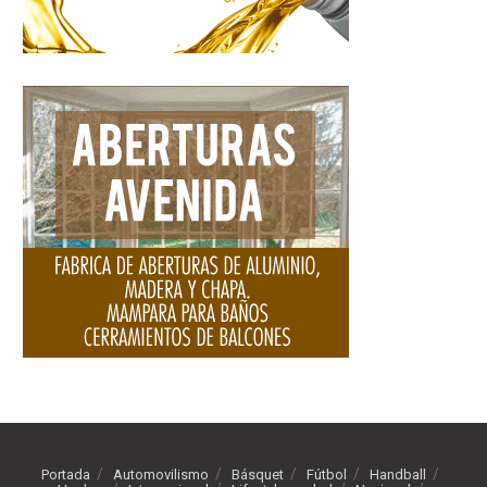
Portada
Automovilismo
Básquet
Fútbol
Handball