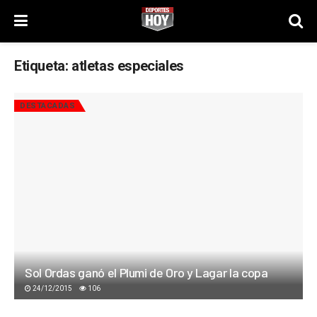
Etiqueta:
atletas especiales
DESTACADAS
Sol Ordas ganó el Plumi de Oro y Lagar la copa
24/12/2015
106