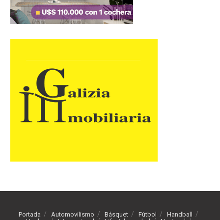
Portada
Automovilismo
Básquet
Fútbol
Handball