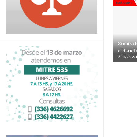
BÁSQUET
Somisa B
el Bonelli
08/04/20