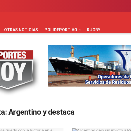
AUTOMOVILISMO
BÁSQUET
FÚTBOL
HANDBALL
HO
OTRAS NOTICIAS
POLIDEPORTIVO
RUGBY
ta:
Argentino y destaca