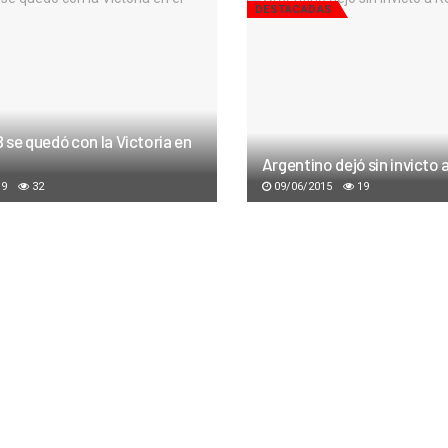
DESTACADAS
 se quedó con la Victoria en
Argentino dejó sin invicto
19
32
09/06/2015
19