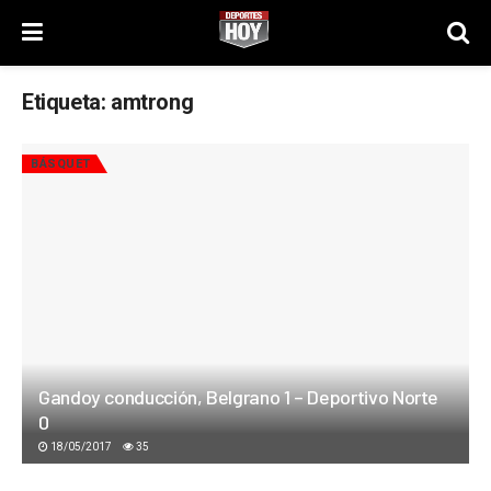
Etiqueta:
amtrong
BÁSQUET
Gandoy conducción, Belgrano 1 – Deportivo Norte
0
18/05/2017
35