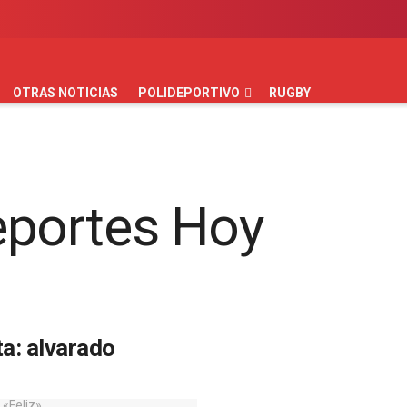
AUTOMOVILISMO
BÁSQUET
FÚTBOL
HANDBALL
HOC
OTRAS NOTICIAS
POLIDEPORTIVO
RUGBY
ta:
alvarado