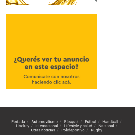
Portada
Automovilismo
Básquet
Fútbol
Handball
Hockey
Internacional
Lifestyle y salud
Nacional
Otras noticias
Polideportivo
Rugby