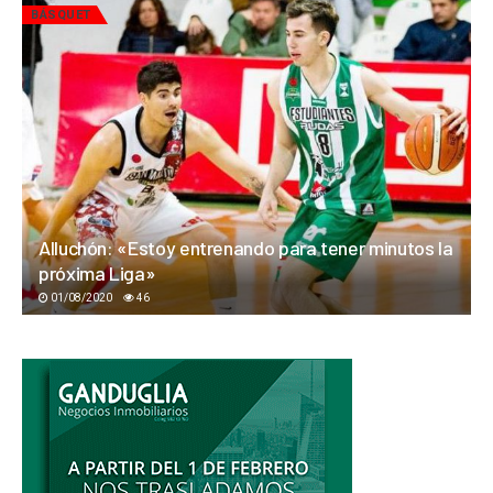
BÁSQUET
Alluchón: «Estoy entrenando para tener minutos la
próxima Liga»
01/08/2020
46