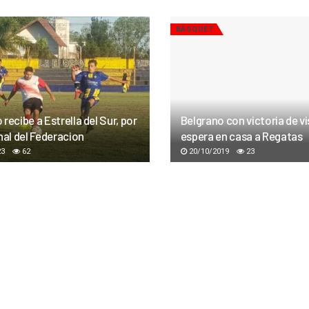
BÁSQUET
recibe a Estrella del Sur, por
Belgrano con victoria de vi
nal del Federacion
espera en casa a Regatas
23
62
20/10/2019
23