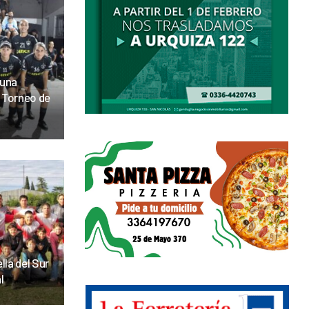
 una
l Torneo de
lla del Sur
l