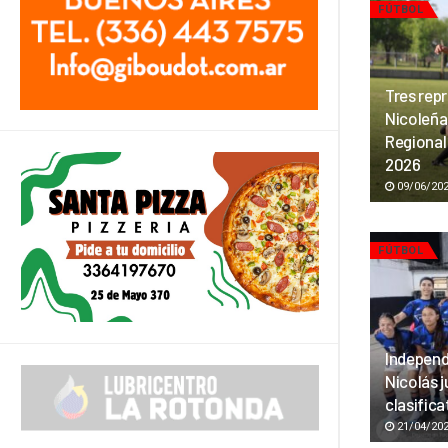
FÚTBOL
Tres repr
Nicoleña 
Regional
2026
09/06/20
FÚTBOL
Independ
Nicolás j
clasifica
21/04/20