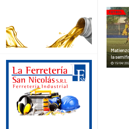
FÚTBOL
Matienzo 
la semifi
15/04/20