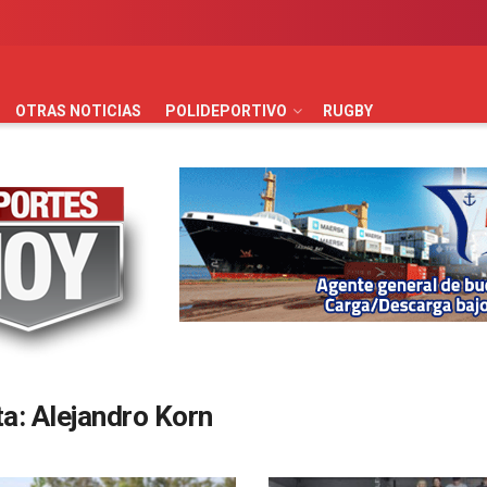
AUTOMOVILISMO
BÁSQUET
FÚTBOL
HANDBALL
HO
OTRAS NOTICIAS
POLIDEPORTIVO
RUGBY
ta:
Alejandro Korn