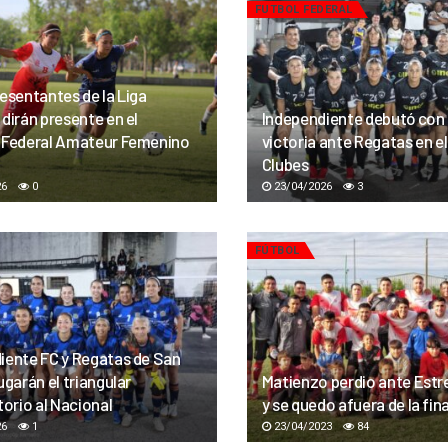
FUTBOL FEDERAL
esentantes de la Liga
dirán presente en el
Independiente debutó con
 Federal Amateur Femenino
victoria ante Regatas en e
Clubes
26
0
23/04/2026
3
FÚTBOL
iente FC y Regatas de San
ugarán el triangular
Matienzo perdio ante Estre
torio al Nacional
y se quedo afuera de la fina
26
1
23/04/2023
84