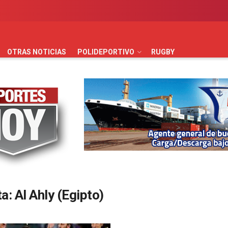
AUTOMOVILISMO
BÁSQUET
FÚTBOL
HANDBALL
HO
OTRAS NOTICIAS
POLIDEPORTIVO
RUGBY
ta:
Al Ahly (Egipto)