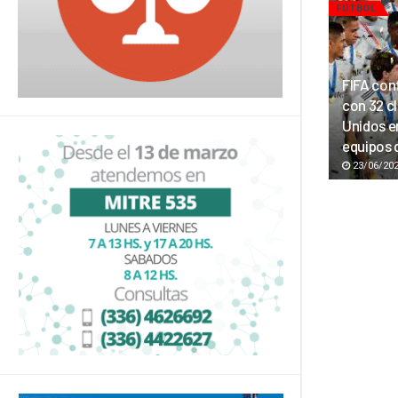
FÚTBOL
FIFA con
con 32 c
Unidos en
equipos q
23/06/20