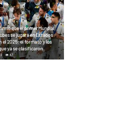
firmó que el primer Mundial
lubes se jugará en Estados
 el 2025: el formato y los
ue ya se clasificaron
23
47