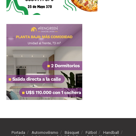
Portada
Automovilismo
Básquet
Fútbol
Handball