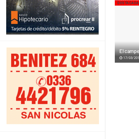
DESTACAD
El campe
17/03/20