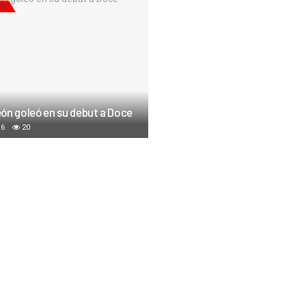
AS
ón goleó en su debut a Doce
16
20