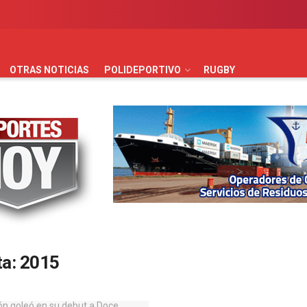
AUTOMOVILISMO
BÁSQUET
FÚTBOL
HANDBALL
HO
OTRAS NOTICIAS
POLIDEPORTIVO
RUGBY
ta:
2015