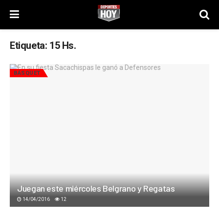
Etiqueta:
15 Hs.
BÁSQUET
Juegan este miércoles Belgrano y Regatas
14/04/2016
12