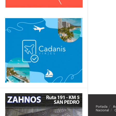
Portada
A
Nacional
O