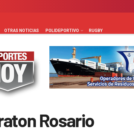
AUTOMOVILISMO
BÁSQUET
FÚTBOL
HANDBALL
HO
OTRAS NOTICIAS
POLIDEPORTIVO
RUGBY
raton Rosario