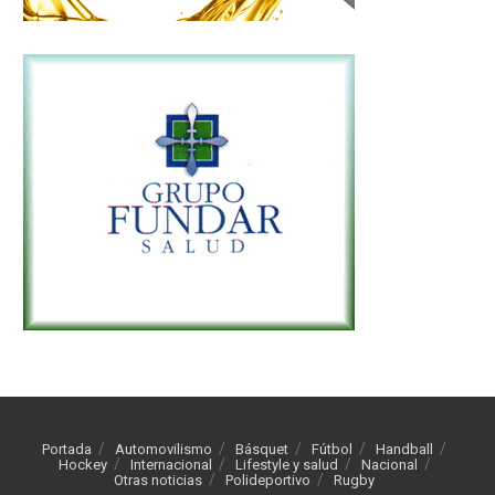
Portada
Automovilismo
Básquet
Fútbol
Handball
Hockey
Internacional
Lifestyle y salud
Nacional
Otras noticias
Polideportivo
Rugby