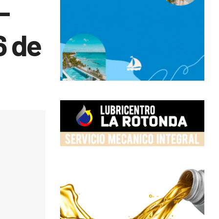
–
6 de