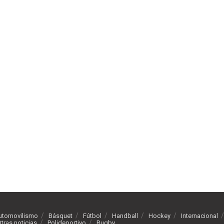
utomovilismo
Básquet
Fútbol
Handball
Hockey
Internacional
tras noticias
Polideportivo
Rugby