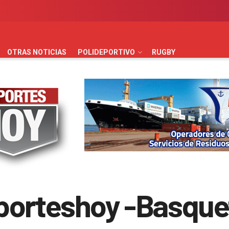
AUTOMOVILISMO
BÁSQUET
FÚTBOL
HANDBALL
HO
OTRAS NOTICIAS
POLIDEPORTIVO
RUGBY
porteshoy -Basque