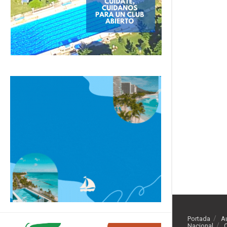
Portada
A
Nacional
O