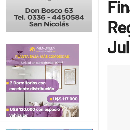
Fin
Reg
Ju