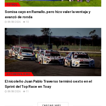
FÚTBOL
Somisa cayo en Ramallo, pero hizo valer la ventaja y
avanzó de ronda
08/08/2026
10
AUTOMOVILISMO
El nicoleño Juan Pablo Traverso terminó sexto en el
Sprint del Top Race en Toay
08/08/2026
11
CARGAR MÁS...