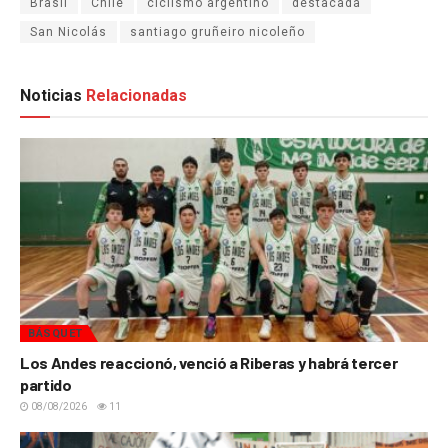
Brasil
Chile
ciclismo argentino
destacada
San Nicolás
santiago gruñeiro nicoleño
Noticias
Relacionadas
BÁSQUET
Los Andes reaccionó, venció a Riberas y habrá tercer
partido
08/08/2026
11