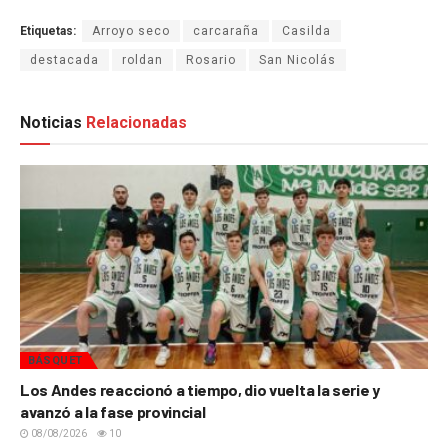
Etiquetas:
Arroyo seco
carcaraña
Casilda
destacada
roldan
Rosario
San Nicolás
Noticias
Relacionadas
BÁSQUET
Los Andes reaccionó a tiempo, dio vuelta la serie y
avanzó a la fase provincial
08/08/2026
10