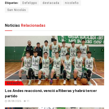
Etiquetas:
Defelippo
destacada
nicoleño
San Nicolás
Noticias
Relacionadas
BÁSQUET
Los Andes reaccionó, venció a Riberas y habrá tercer
partido
08/08/2026
11