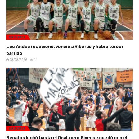
BÁSQUET
Los Andes reaccionó, venció a Riberas y habrá tercer
partido
08/08/2026
11
BÁSQUET
Regatas luchó hasta el final, pero River se quedó con el