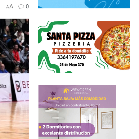
A
0
A