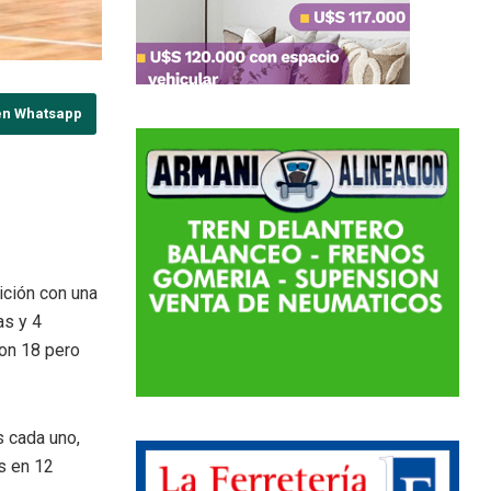
en Whatsapp
ición con una
as y 4
on 18 pero
s cada uno,
s en 12