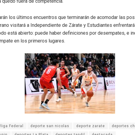
ya quedó fuera de competencia.
arán los últimos encuentros que terminarán de acomodar las posi
rano visitará a Independiente de Zárate y Estudiantes enfrentar
odo está abierto: puede haber definiciones por desempates, e in
empate en los primeros lugares.
#liga Federal
deporte san nicolas
deporte zarate
deportes ch
unin
deportes La Plata
deportes tandil
destacada