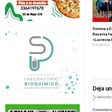
FÚTBOL
Somisa y E
Reserva fe
«Lucrecia
06/08/2026
Deja un
Tu dirección
*
Comentari