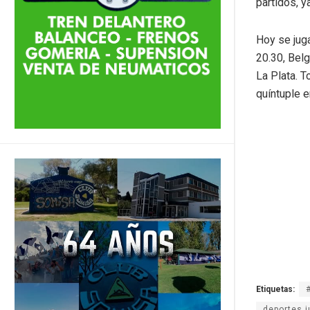
partidos, 
Hoy se jug
20.30, Belg
La Plata. T
quíntuple 
Etiquetas:
deportes j