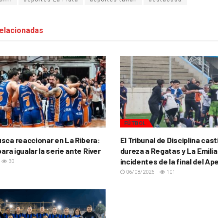
elacionadas
FÚTBOL
sca reaccionar en La Ribera:
El Tribunal de Disciplina cas
para igualar la serie ante River
dureza a Regatas y La Emilia
incidentes de la final del Ap
30
06/08/2026
101