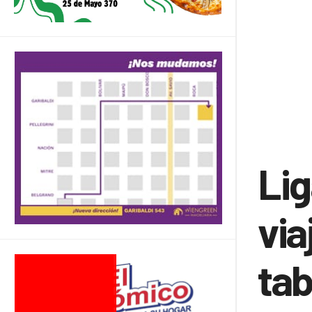
Lig
via
tab