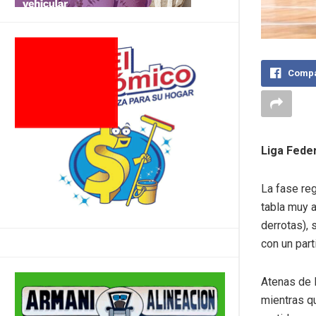
Compa
Liga Feder
La fase reg
tabla muy a
derrotas),
con un par
Atenas de 
mientras q