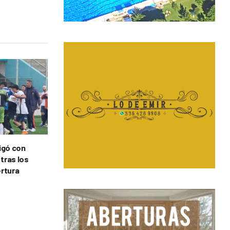
tigó con
 tras los
ertura