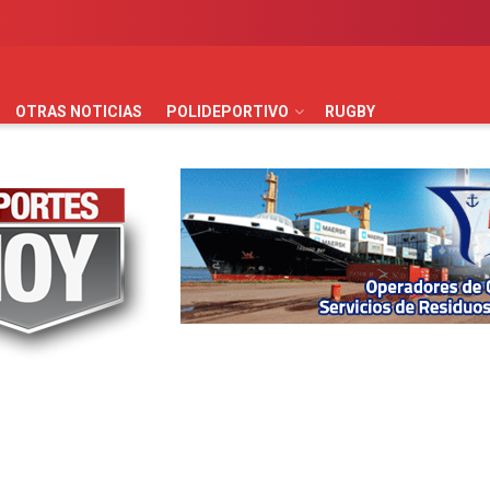
AUTOMOVILISMO
BÁSQUET
FÚTBOL
HANDBALL
HO
OTRAS NOTICIAS
POLIDEPORTIVO
RUGBY