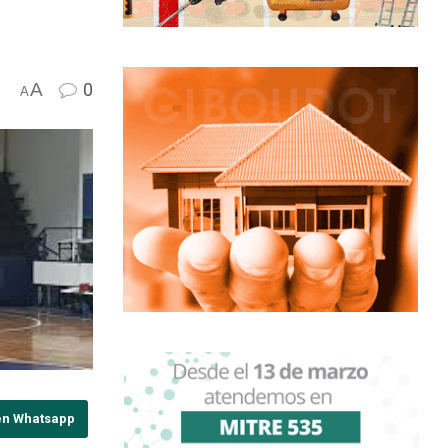
A
0
A
en Whatsapp