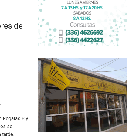
ores de
s
e Regatas B y
ros se
 tarde.