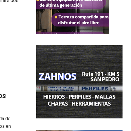
entre dos
os
ada de
dos en