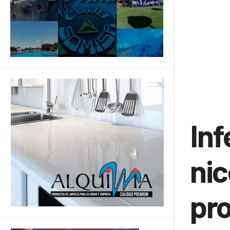
Inf
nic
pr