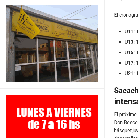
El cronogra
U11:
1
U13:
1
U15:
1
U17:
1
U21:
1
Sacach
intens
El próximo
Don Bosco 
básquet juv