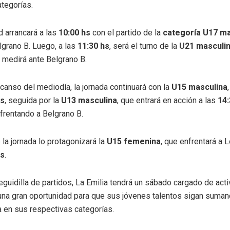
ategorías.
d arrancará a las
10:00 hs
con el partido de la
categoría U17 ma
lgrano B. Luego, a las
11:30 hs
, será el turno de la
U21 masculi
 medirá ante Belgrano B.
canso del mediodía, la jornada continuará con la
U15 masculina
hs
, seguida por la
U13 masculina
, que entrará en acción a las
14:
frentando a Belgrano B.
e la jornada lo protagonizará la
U15 femenina
, que enfrentará a 
hs
.
guidilla de partidos, La Emilia tendrá un sábado cargado de acti
una gran oportunidad para que sus jóvenes talentos sigan suma
a en sus respectivas categorías.