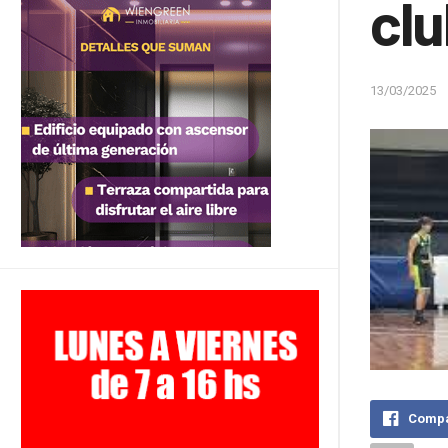
clu
13/03/2025
Compa