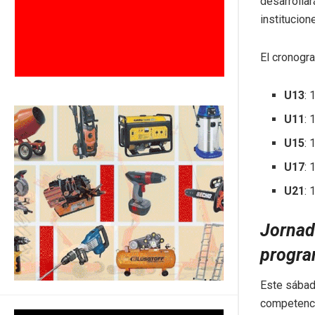
desarrolla
institucion
El cronogra
U13
: 
U11
: 
U15
: 
U17
: 
U21
: 
Jornada
progr
Este sábado
competenci