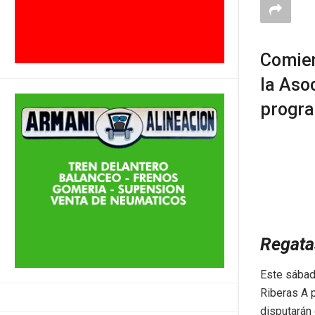
Comien
la Aso
progra
Regatas
Este sábad
Riberas A 
disputarán 