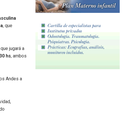
sculina
na
, que
, que jugará a
30 hs
, ambos
Los Andes a
vidad,
ndo