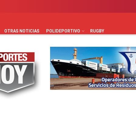
AUTOMOVILISMO
BÁSQUET
FÚTBOL
HANDBALL
HO
OTRAS NOTICIAS
POLIDEPORTIVO
RUGBY