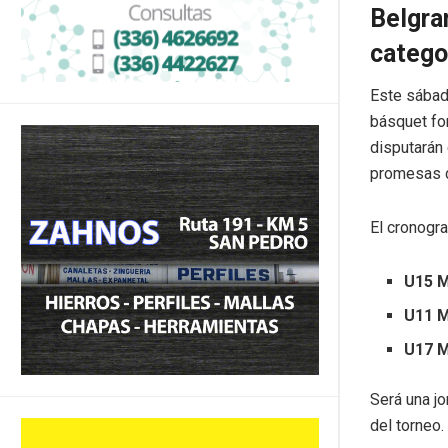
Belgra
catego
Este sábad
básquet fo
disputarán 
promesas d
El cronogra
U15 M
U11 M
U17 M
Será una jo
del torneo.