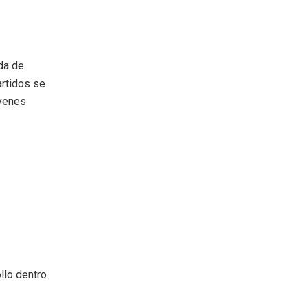
da de
artidos se
óvenes
llo dentro