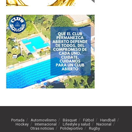
Portada
Automovilismo
Básquet
Fútbol
Handball
Hockey
Internacional
Lifestyle y salud
Nacional
Otras noticias
Polideportivo
Rugby