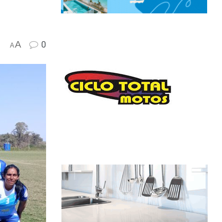
A
0
A