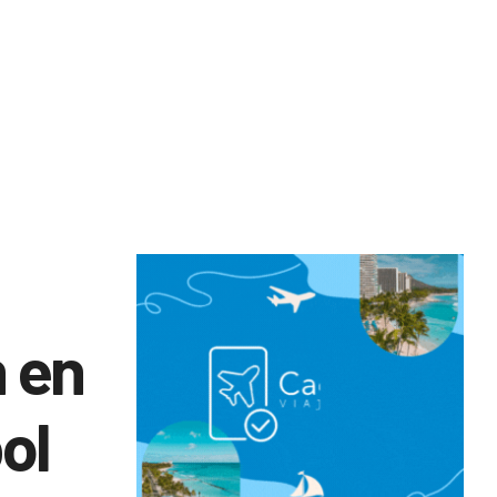
 en
ol