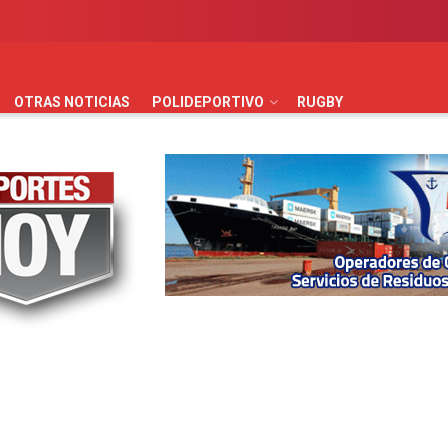
AUTOMOVILISMO
BÁSQUET
FÚTBOL
HANDBALL
HO
OTRAS NOTICIAS
POLIDEPORTIVO
RUGBY