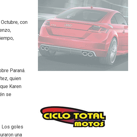
 Octubre, con
enzo,
tiempo,
obre Paraná.
tez, quien
 que Karen
ién se
. Los goles
uraron una