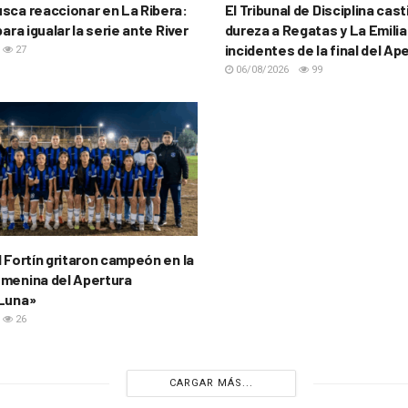
sca reaccionar en La Ribera:
El Tribunal de Disciplina cas
para igualar la serie ante River
dureza a Regatas y La Emilia
incidentes de la final del Ap
27
06/08/2026
99
l Fortín gritaron campeón en la
menina del Apertura
 Luna»
26
CARGAR MÁS...