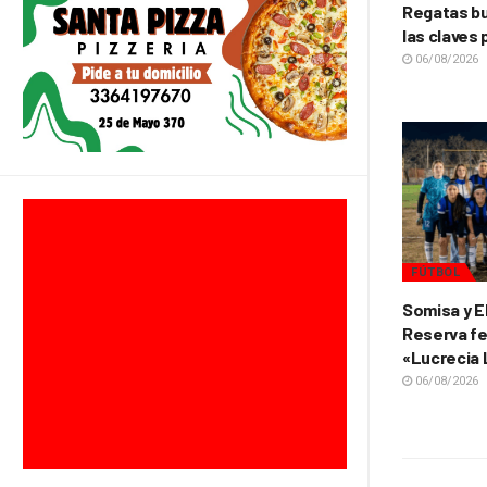
Regatas bu
las claves 
06/08/2026
FÚTBOL
Somisa y E
Reserva fe
«Lucrecia
06/08/2026