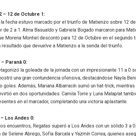
 – 12 de Octubre 1:
e la fecha estuvo marcado por el triunfo de Matienzo sobre 12 de
r de 2 a 1. Alma Basualdo y Gabriela Bogado marcaron para Mati
ue Morena Montiel descontó para 12 de Octubre en el segundo 
 resultado que devuelve a Matienzo a la senda del triunfo.
 – Paraná 0:
tagonizó la goleada de la jornada con un impresionante 11 a 0 s
mostró una gran contundencia ofensiva, destacándose Nayla Bení
ro goles. Además, Mariana Albarracín sumó un hat-trick, mientras
nvirtió en dos oportunidades. Camila Torre y Luna Malaplat tamb
esentes en el marcador, completando una victoria aplastante.
 – Los Andes 0:
 los encuentros, Regatas superó a Los Andes con un sólido 3 a 0
a de Selene Abrego, Sofía Barcala y Yazmín Correa, quienes aseg