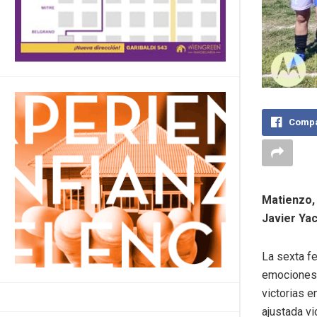
Compa
Matienzo,
Javier Ya
La sexta f
emociones 
victorias e
ajustada vi