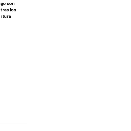
tigó con
 tras los
ertura