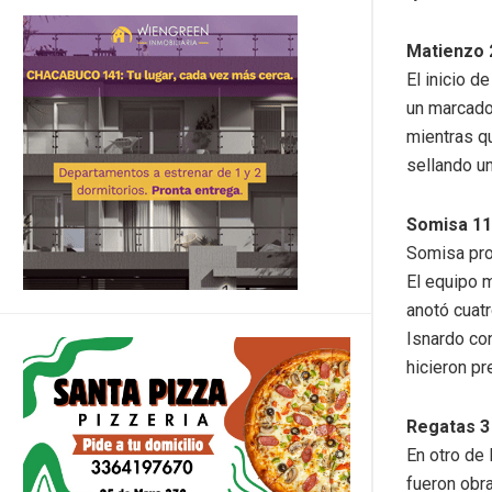
Matienzo 2
El inicio d
un marcado
mientras q
sellando un
Somisa 11
Somisa pro
El equipo 
anotó cuat
Isnardo co
hicieron pr
Regatas 3
En otro de
fueron obr