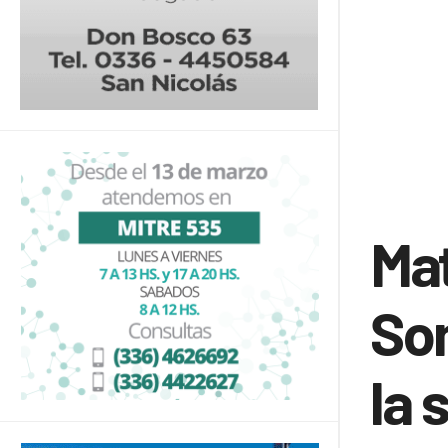
Mat
So
la 