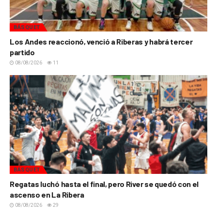
BÁSQUET
Los Andes reaccionó, venció a Riberas y habrá tercer
partido
08/08/2026
11
BÁSQUET
Regatas luchó hasta el final, pero River se quedó con el
ascenso en La Ribera
08/08/2026
29