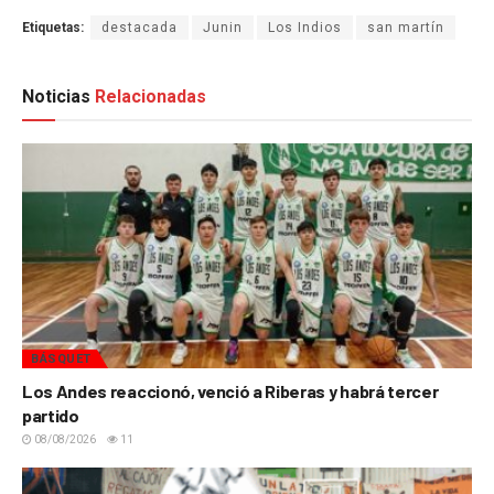
Etiquetas:
destacada
Junin
Los Indios
san martín
Noticias
Relacionadas
BÁSQUET
Los Andes reaccionó, venció a Riberas y habrá tercer
partido
08/08/2026
11