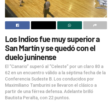
Los Indios fue muy superior a
San Martín y se quedó con el
duelo juninense
El “Canario” superó al “Celeste” por un claro 80 a
62 en un encuentro válido a la séptima fecha de la
Conferencia Sudeste B. Los conducidos por
Maximiliano Tamburini se llevaron el clásico a
partir de una férrea defensa. Adelante brilló
Bautista Peralta, con 22 puntos.