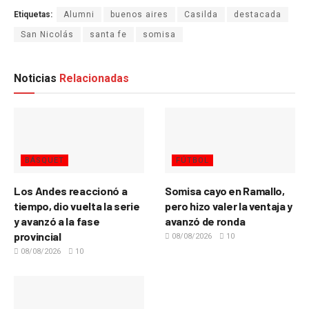
Etiquetas:
Alumni
buenos aires
Casilda
destacada
San Nicolás
santa fe
somisa
Noticias
Relacionadas
BÁSQUET
FÚTBOL
Los Andes reaccionó a
Somisa cayo en Ramallo,
tiempo, dio vuelta la serie
pero hizo valer la ventaja y
y avanzó a la fase
avanzó de ronda
provincial
08/08/2026
10
08/08/2026
10