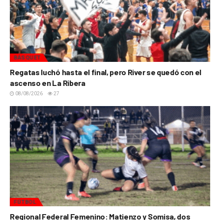
BÁSQUET
Regatas luchó hasta el final, pero River se quedó con el
ascenso en La Ribera
08/08/2026
27
FÚTBOL
Regional Federal Femenino: Matienzo y Somisa, dos