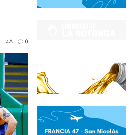
A
0
A