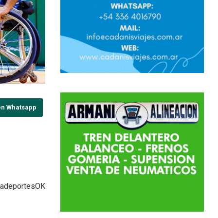
en Whatsapp
radeportesOK