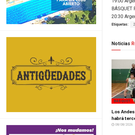
19:00 Arge
BÁSQUET 
20:30 Arge
Etiquetas:
Noticias
R
BÁSQUET
Los Andes 
habrá terc
08/08/2026