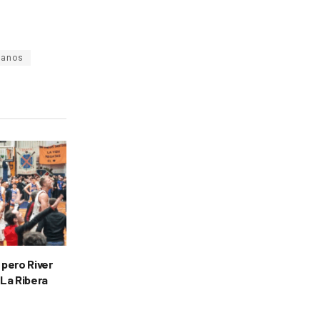
canos
 pero River
 La Ribera