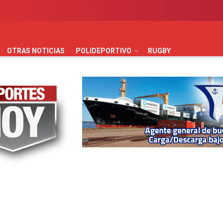
AUTOMOVILISMO
BÁSQUET
FÚTBOL
HANDBALL
HO
OTRAS NOTICIAS
POLIDEPORTIVO
RUGBY