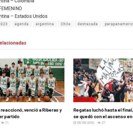
ntina – Colombia
FEMENINO
ntina – Estados Unidos
2023
agenda
argentina
Chile
destacada
parapanameri
elacionadas
BÁSQUET
reaccionó, venció a Riberas y
Regatas luchó hasta el final,
er partido
se quedó con el ascenso en
11
08/08/2026
27