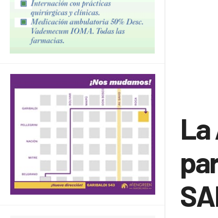
La 
pa
SA