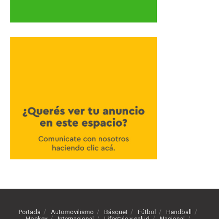
Portada
Automovilismo
Básquet
Fútbol
Handball
Hockey
Internacional
Lifestyle y salud
Nacional