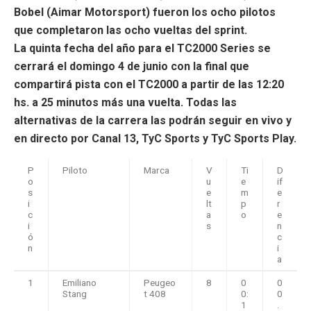
Bobel (Aimar Motorsport) fueron los ocho pilotos
que completaron las ocho vueltas del sprint.
La quinta fecha del año para el TC2000 Series se
cerrará el domingo 4 de junio con la final que
compartirá pista con el TC2000 a partir de las 12:20
hs. a 25 minutos más una vuelta. Todas las
alternativas de la carrera las podrán seguir en vivo y
en directo por Canal 13, TyC Sports y TyC Sports Play.
P
Piloto
Marca
V
Ti
D
o
u
e
if
s
e
m
e
i
lt
p
r
c
a
o
e
i
s
n
ó
c
n
i
a
1
Emiliano
Peugeo
8
0
0
Stang
t 408
0:
0
1
.