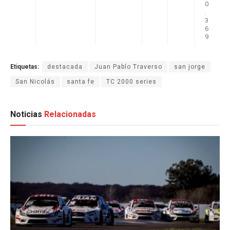
0
.
3
6
9
Etiquetas:
destacada
Juan Pablo Traverso
san jorge
San Nicolás
santa fe
TC 2000 series
Noticias
Relacionadas