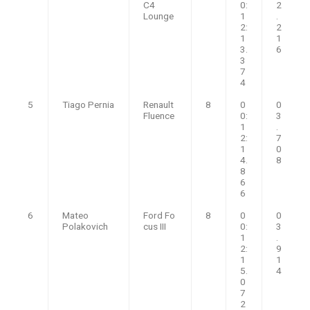
C4
0:
2
Lounge
1
.
2:
2
1
1
3.
6
3
7
4
5
Tiago Pernia
Renault
8
0
0
Fluence
0:
3
1
.
2:
7
1
0
4.
8
8
6
6
6
Mateo
Ford Fo
8
0
0
Polakovich
cus III
0:
3
1
.
2:
9
1
1
5.
4
0
7
2