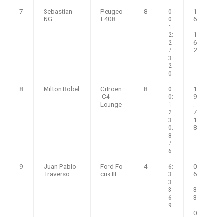
7
Sebastian
Peugeo
8
0
1
NG
t 408
0:
6
1
.
2:
1
2
6
7.
2
3
2
0
8
Milton Bobel
Citroen
8
0
1
C4
0:
9
Lounge
1
.
2:
7
3
1
0.
8
8
7
6
9
Juan Pablo
Ford Fo
4
6:
0
Traverso
cus III
3
6
3.
:
3
3
6
3
9
:
0