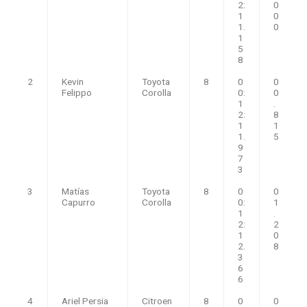
2:
0
1
0
1.
0
1
5
8
2
Kevin
Toyota
8
0
0
Felippo
Corolla
0:
0
1
.
2:
8
1
1
1.
5
9
7
3
3
Matías
Toyota
8
0
0
Capurro
Corolla
0:
1
1
.
2:
2
1
0
2.
8
3
6
6
4
Ariel Persia
Citroen
8
0
0