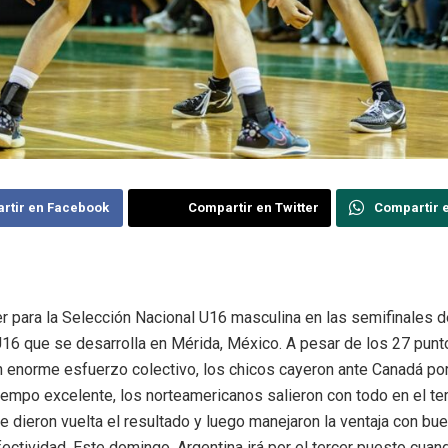
rtir en Facebook
Compartir en Twitter
Compartir 
r para la Selección Nacional U16 masculina en las semifinales d
16 que se desarrolla en Mérida, México. A pesar de los 27 punt
n enorme esfuerzo colectivo, los chicos cayeron ante Canadá por
iempo excelente, los norteamericanos salieron con todo en el ter
 dieron vuelta el resultado y luego manejaron la ventaja con bu
ectividad. Este domingo, Argentina irá por el tercer puesto cuan