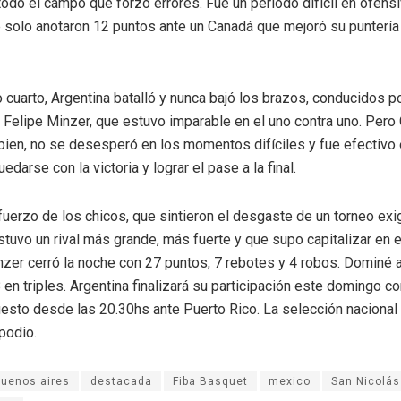
odo el campo que forzó errores. Fue un período difícil en ofensi
e solo anotaron 12 puntos ante un Canadá que mejoró su puntería 
o cuarto, Argentina batalló y nunca bajó los brazos, conducidos p
e Felipe Minzer, que estuvo imparable en el uno contra uno. Pero
bien, no se desesperó en los momentos difíciles y fue efectivo e
uedarse con la victoria y lograr el pase a la final.
uerzo de los chicos, que sintieron el desgaste de un torneo exi
stuvo un rival más grande, más fuerte y que supo capitalizar en 
nzer cerró la noche con 27 puntos, 7 rebotes y 4 robos. Domin
 en triples. Argentina finalizará su participación este domingo co
uesto desde las 20.30hs ante Puerto Rico. La selección nacional 
 podio.
buenos aires
destacada
Fiba Basquet
mexico
San Nicolás