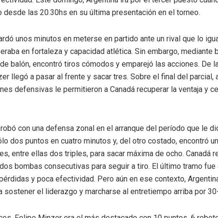
 desde las 20.30hs en su última presentación en el torneo.
ardó unos minutos en meterse en partido ante un rival que lo igua
peraba en fortaleza y capacidad atlética. Sin embargo, mediante 
n de balón, encontró tiros cómodos y emparejó las acciones. De 
er llegó a pasar al frente y sacar tres. Sobre el final del parcial,
nes defensivas le permitieron a Canadá recuperar la ventaja y ce
robó con una defensa zonal en el arranque del período que le dio
lo dos puntos en cuatro minutos y, del otro costado, encontró u
es, entre ellas dos triples, para sacar máxima de ocho. Canadá 
dos bombas consecutivas para seguir a tiro. El último tramo fue
pérdidas y poca efectividad. Pero aún en ese contexto, Argentin
a sostener el liderazgo y marcharse al entretiempo arriba por 30
ces, Felipe Minzer era el más destacado con 10 puntos, 6 rebote