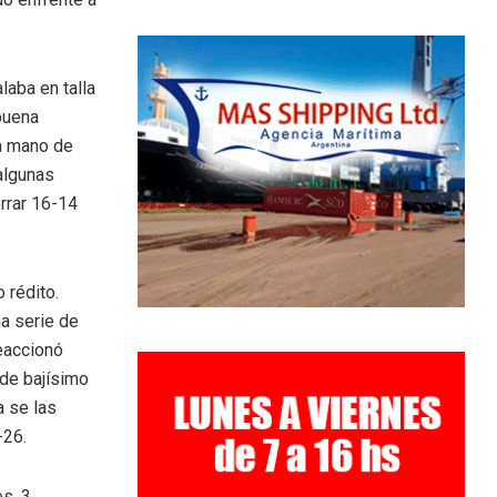
laba en talla
buena
la mano de
 algunas
rrar 16-14
 rédito.
na serie de
reaccionó
 de bajísimo
a se las
-26.
s, 3