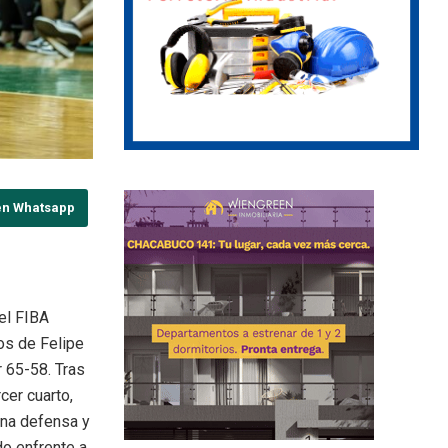
en Whatsapp
el FIBA
os de Felipe
 65-58. Tras
cer cuarto,
ena defensa y
do enfrente a