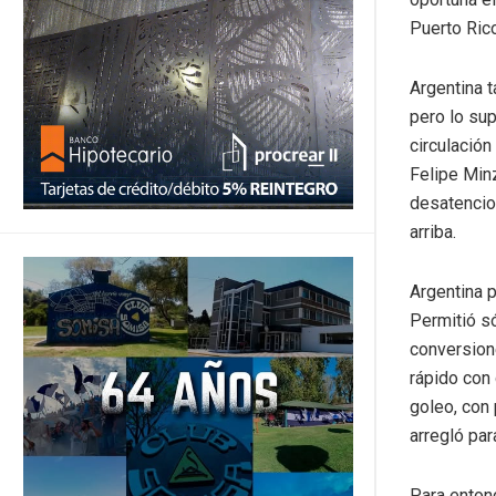
Puerto Rico
Argentina t
pero lo su
circulació
Felipe Minz
desatencio
arriba.
Argentina p
Permitió só
conversion
rápido con 
goleo, con 
arregló par
Para enton