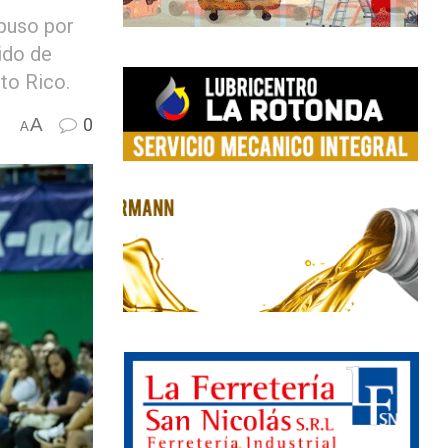
mpuso por
ido de
to Rico.
A
0
A