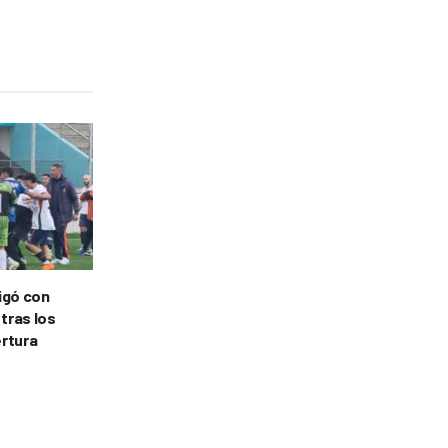
tigó con
 tras los
ertura