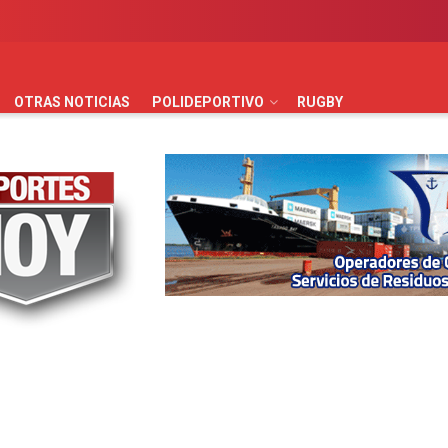
AUTOMOVILISMO
BÁSQUET
FÚTBOL
HANDBALL
HO
OTRAS NOTICIAS
POLIDEPORTIVO
RUGBY