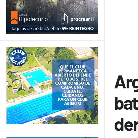
Arg
bat
der