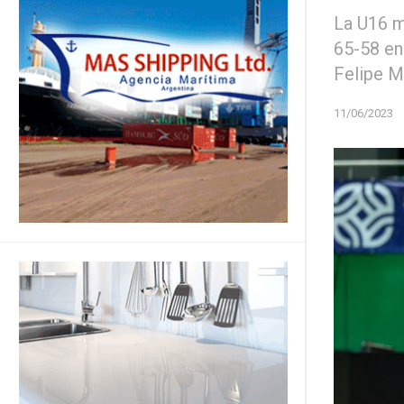
La U16 m
65-58 en
Felipe M
11/06/2023