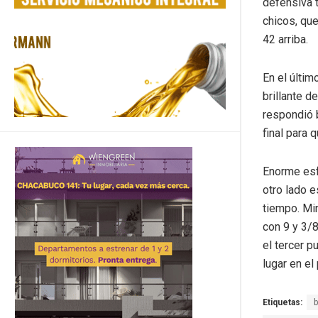
defensiva t
chicos, qu
42 arriba.
En el últim
brillante d
respondió 
final para q
Enorme esf
otro lado e
tiempo. Mi
con 9 y 3/8
el tercer p
lugar en el
Etiquetas: