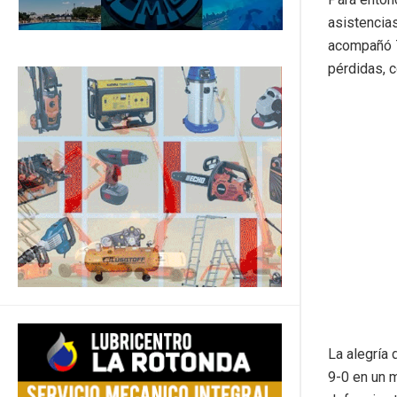
asistencia
acompañó 7
pérdidas, c
La alegría 
9-0 en un m