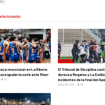
llo
elacionadas
FÚTBOL
sca reaccionar en La Ribera:
El Tribunal de Disciplina cas
para igualar la serie ante River
dureza a Regatas y La Emilia
incidentes de la final del Ap
27
06/08/2026
98