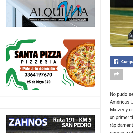
Compa
No pudo se
Américas U
Minzer y u
un primer t
rápidamente
oportuna ef