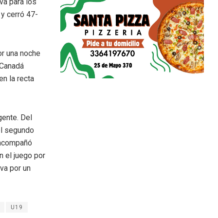
va para los
y cerró 47-
or una noche
 Canadá
n la recta
gente. Del
el segundo
é acompañó
n el juego por
va por un
U19