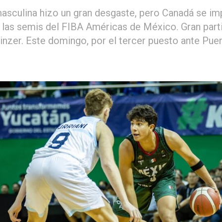
asculina hizo un gran desgaste, pero Canadá se i
 las semis del FIBA Américas de México. Gran part
inzer. Este domingo, por el tercer puesto ante Puer