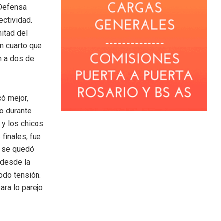
 Defensa
ectividad.
itad del
un cuarto que
n a dos de
có mejor,
mo durante
 y los chicos
finales, fue
a se quedó
 desde la
todo tensión.
ara lo parejo