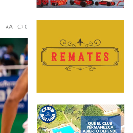
A
0
A