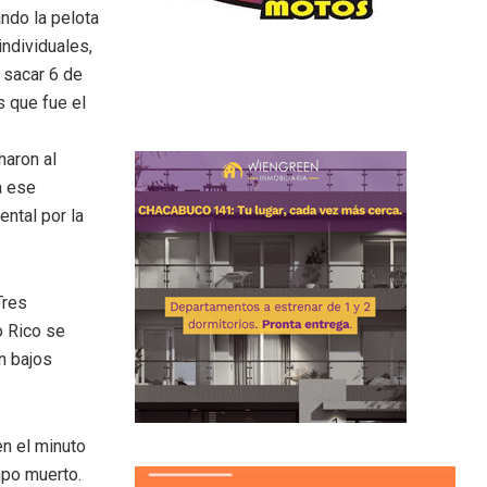
ando la pelota
individuales,
a sacar 6 de
s que fue el
haron al
a ese
ntal por la
Tres
o Rico se
n bajos
en el minuto
empo muerto.