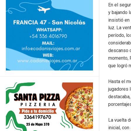
En el segun
y bajando l
insistió en
luz. La ven
período, lo
considerab
descanso co
momento, P
que logró 
Hasta el m
jugadores l
destacaba,
porcentaje
La vuelta d
inicial, co