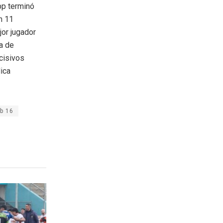
pp terminó
n 11
jor jugador
ia de
cisivos
lica
b 16