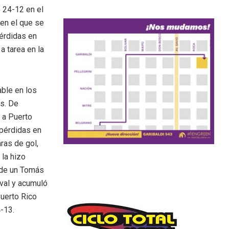
e 24-12 en el
 en el que se
pérdidas en
a tarea en la
able en los
os. De
o a Puerto
 pérdidas en
aras de gol,
 la hizo
 de un Tomás
ival y acumuló
Puerto Rico
4-13.