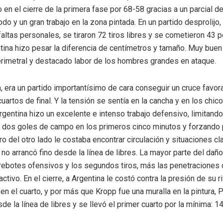
 en el cierre de la primera fase por 68-58 gracias a un parcial d
odo y un gran trabajo en la zona pintada. En un partido desprolijo,
faltas personales, se tiraron 72 tiros libres y se cometieron 43 
ntina hizo pesar la diferencia de centímetros y tamaño. Muy buen 
rimetral y destacado labor de los hombres grandes en ataque.
a, era un partido importantísimo de cara conseguir un cruce favor
uartos de final. Y la tensión se sentía en la cancha y en los chic
rgentina hizo un excelente e intenso trabajo defensivo, limitand
o dos goles de campo en los primeros cinco minutos y forzando
ero del otro lado le costaba encontrar circulación y situaciones cl
no arrancó fino desde la línea de libres. La mayor parte del daño
rebotes ofensivos y los segundos tiros, más las penetraciones
ctivo. En el cierre, a Argentina le costó contra la presión de su r
en el cuarto, y por más que Kropp fue una muralla en la pintura, 
de la línea de libres y se llevó el primer cuarto por la mínima: 1