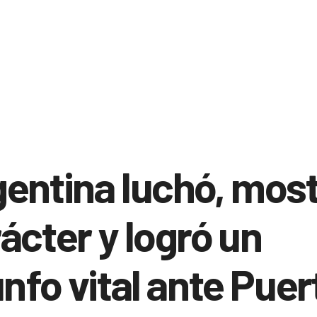
entina luchó, mos
ácter y logró un
unfo vital ante Puer