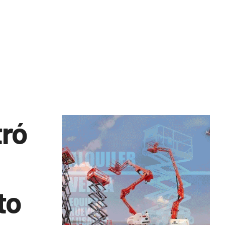
tró
to