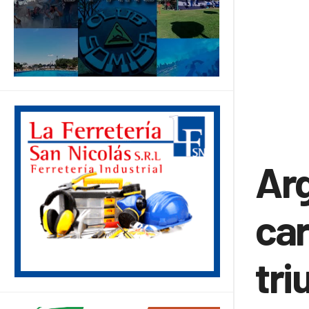
Arg
car
tri