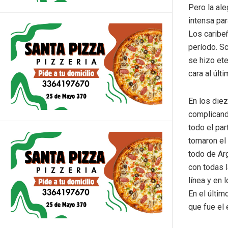
Pero la ale
intensa par
Los caribe
período. Sc
se hizo ete
cara al últ
En los diez
complicand
todo el par
tomaron el 
todo de Arg
con todas 
línea y en 
En el últim
que fue el 