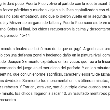
gría duró poco. Puerto Rico volvió al partido con la receta usual.
a forzar pérdidas y muchos viajes a la línea capitalizados con ef
ños no sólo empataron, sino que lo dieron vuelta en la segunda m
ola y Minzer se cargaron de faltas y Puerto Rico sacó siete en 
rno. Sobre el final, los chicos recuperaron la calma y descontaro
imo período: 46-44.
 minutos finales se luchó más de lo que se jugó. Argentina arran
o con una defensa zonal y haciendo daño en la pintura rival, co
tido. Joaquín Sarmiento capitalizó en las veces que fue a la línea
comando del juego en el meridiano del período. Y en los minutos 
entina, que con un enorme sacrificio, carácter y espíritu de luch
las divididas. Sarmiento fue monumental en los últimos minutos,
los rebotes. Y Torriani, otra vez, metió un triple clave cuando era 
o minuto, los chicos llegaron a sacar 10, un resultado mentiroso p
encuentro.