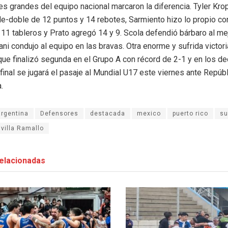
s grandes del equipo nacional marcaron la diferencia. Tyler Kro
le-doble de 12 puntos y 14 rebotes, Sarmiento hizo lo propio co
11 tableros y Prato agregó 14 y 9. Scola defendió bárbaro al me
riani condujo al equipo en las bravas. Otra enorme y sufrida victor
que finalizó segunda en el Grupo A con récord de 2-1 y en los de
final se jugará el pasaje al Mundial U17 este viernes ante Repúb
.
argentina
Defensores
destacada
mexico
puerto rico
su
villa Ramallo
elacionadas