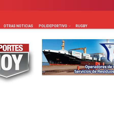
AUTOMOVILISMO
BÁSQUET
FÚTBOL
HANDBALL
HO
OTRAS NOTICIAS
POLIDEPORTIVO
RUGBY