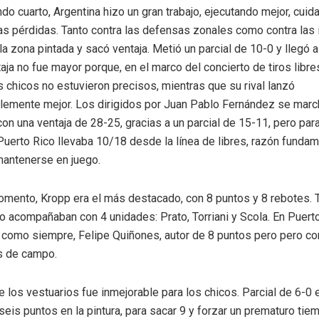
do cuarto, Argentina hizo un gran trabajo, ejecutando mejor, cuid
as pérdidas. Tanto contra las defensas zonales como contra las 
 la zona pintada y sacó ventaja. Metió un parcial de 10-0 y llegó 
taja no fue mayor porque, en el marco del concierto de tiros libre
s chicos no estuvieron precisos, mientras que su rival lanzó
lemente mejor. Los dirigidos por Juan Pablo Fernández se marc
n una ventaja de 28-25, gracias a un parcial de 15-11, pero par
uerto Rico llevaba 10/18 desde la línea de libres, razón fundame
mantenerse en juego.
omento, Kropp era el más destacado, con 8 puntos y 8 rebotes. 
o acompañaban con 4 unidades: Prato, Torriani y Scola. En Puert
 como siempre, Felipe Quiñones, autor de 8 puntos pero pero co
s de campo.
e los vestuarios fue inmejorable para los chicos. Parcial de 6-0 
n seis puntos en la pintura, para sacar 9 y forzar un prematuro ti