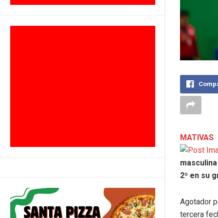
Compa
MATIVAS
masculina 
2º en su g
Agotador pe
tercera fe