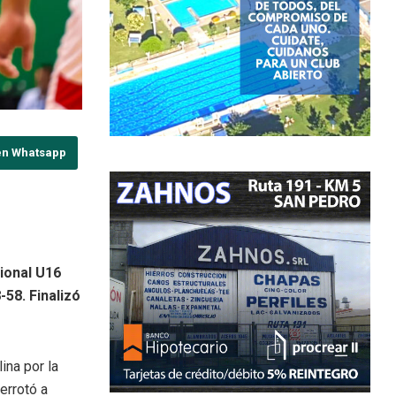
en Whatsapp
cional U16
58. Finalizó
ina por la
errotó a