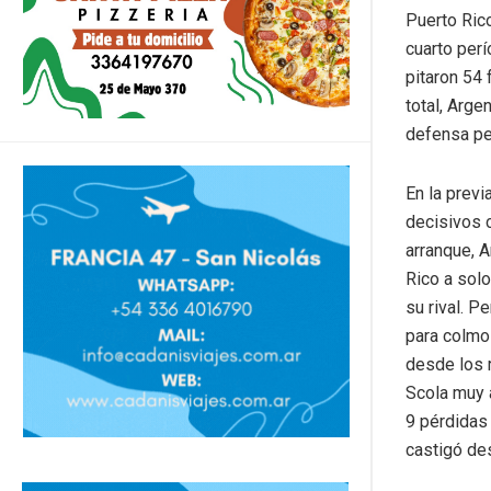
Puerto Rico
cuarto perí
pitaron 54 
total, Arge
defensa pe
En la previ
decisivos c
arranque, A
Rico a sol
su rival. P
para colmo 
desde los 
Scola muy a
9 pérdidas 
castigó des