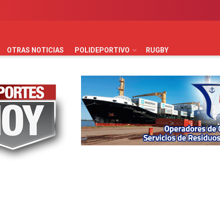
AUTOMOVILISMO
BÁSQUET
FÚTBOL
HANDBALL
HO
OTRAS NOTICIAS
POLIDEPORTIVO
RUGBY