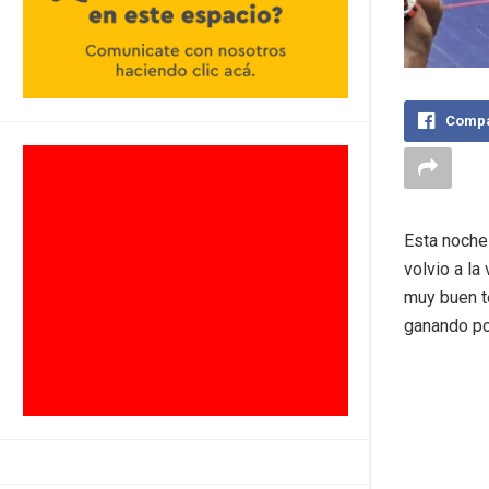
Compa
Esta noche
volvio a la
muy buen te
ganando po