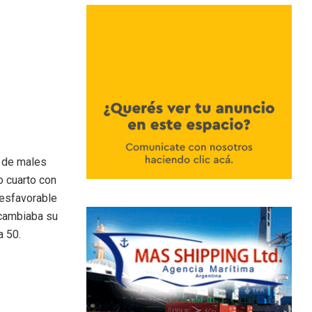
a de males
o cuarto con
desfavorable
 cambiaba su
a 50.