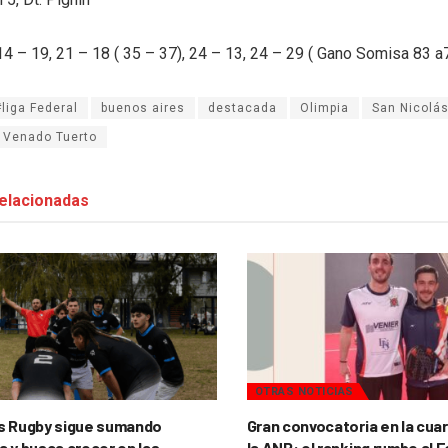
14 – 19, 21 – 18 ( 35 – 37), 24 – 13, 24 – 29 ( Gano Somisa 83 a
#liga Federal
buenos aires
destacada
Olimpia
San Nicolá
Venado Tuerto
elacionadas
OTRAS NOTICIAS
s Rugby sigue sumando
Gran convocatoria en la cua
a y busca crecer en las
la ANP: el ranking rumbo al 