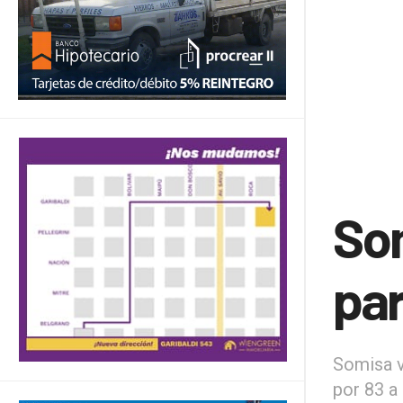
Som
par
Somisa vo
por 83 a