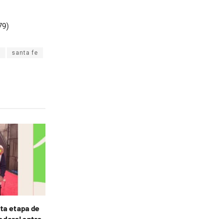
79)
s
santa fe
rta etapa de
Federal entra