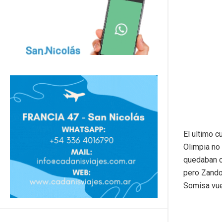
El ultimo c
Olimpia no 
quedaban cu
pero Zandom
Somisa vue