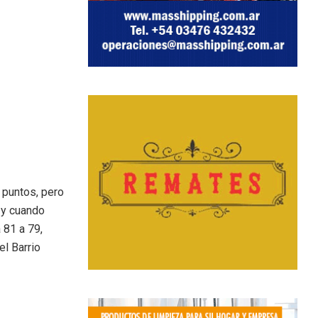
 puntos, pero
a y cuando
 81 a 79,
el Barrio