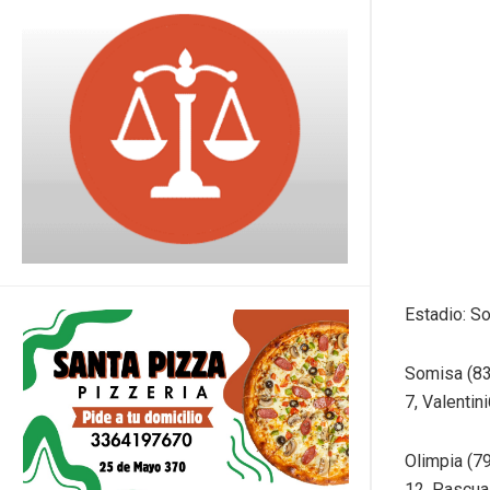
Estadio: S
Somisa (83
7, Valentin
Olimpia (79
12, Pascual