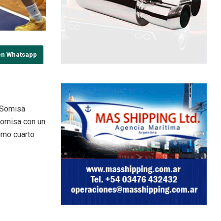
en Whatsapp
, Somisa
 Somisa con un
timo cuarto