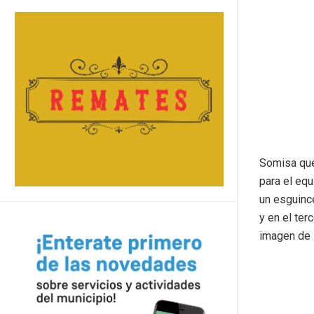
Somisa que 
para el eq
un esguince
y en el te
imagen de 