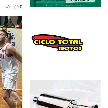
A
0
A