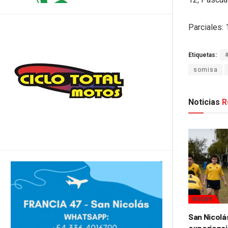
Parciales: 
Etiquetas:
somisa
Noticias
R
RUGBY
San Nicolá
experienci