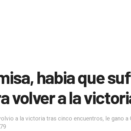
isa, habia que suf
a volver a la victori
lvio a la victoria tras cinco encuentros, le gano a
 79