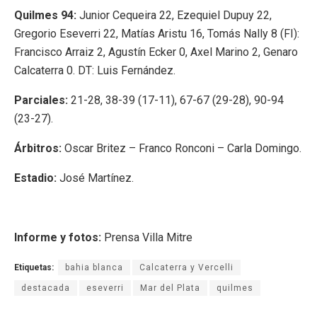
Quilmes 94:
Junior Cequeira 22, Ezequiel Dupuy 22,
Gregorio Eseverri 22, Matías Aristu 16, Tomás Nally 8 (FI):
Francisco Arraiz 2, Agustín Ecker 0, Axel Marino 2, Genaro
Calcaterra 0. DT: Luis Fernández.
Parciales:
21-28, 38-39 (17-11), 67-67 (29-28), 90-94
(23-27).
Árbitros:
Oscar Britez – Franco Ronconi – Carla Domingo.
Estadio:
José Martínez.
Informe y fotos:
Prensa Villa Mitre
Etiquetas:
bahia blanca
Calcaterra y Vercelli
destacada
eseverri
Mar del Plata
quilmes