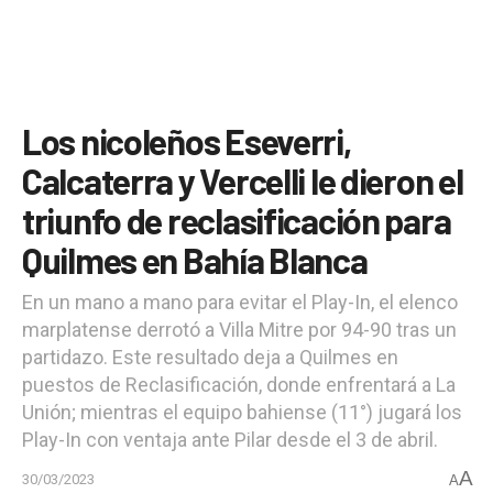
Los nicoleños Eseverri,
Calcaterra y Vercelli le dieron el
triunfo de reclasificación para
Quilmes en Bahía Blanca
En un mano a mano para evitar el Play-In, el elenco
marplatense derrotó a Villa Mitre por 94-90 tras un
partidazo. Este resultado deja a Quilmes en
puestos de Reclasificación, donde enfrentará a La
Unión; mientras el equipo bahiense (11°) jugará los
Play-In con ventaja ante Pilar desde el 3 de abril.
A
30/03/2023
A