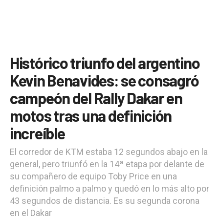
Histórico triunfo del argentino
Kevin Benavides: se consagró
campeón del Rally Dakar en
motos tras una definición
increíble
El corredor de KTM estaba 12 segundos abajo en la
general, pero triunfó en la 14ª etapa por delante de
su compañero de equipo Toby Price en una
definición palmo a palmo y quedó en lo más alto por
43 segundos de distancia. Es su segunda corona
en el Dakar