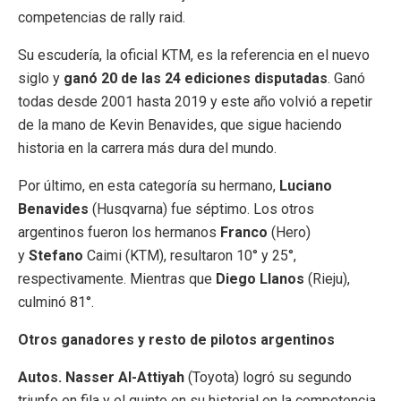
competencias de rally raid.
Su escudería, la oficial KTM, es la referencia en el nuevo
siglo y
ganó 20 de las 24 ediciones disputadas
. Ganó
todas desde 2001 hasta 2019 y este año volvió a repetir
de la mano de Kevin Benavides, que sigue haciendo
historia en la carrera más dura del mundo.
Por último, en esta categoría su hermano,
Luciano
Benavides
(Husqvarna) fue séptimo. Los otros
argentinos fueron los hermanos
Franco
(Hero)
y
Stefano
Caimi (KTM), resultaron 10° y 25°,
respectivamente. Mientras que
Diego Llanos
(Rieju),
culminó 81°.
Otros ganadores y resto de pilotos argentinos
Autos. Nasser Al-Attiyah
(Toyota) logró su segundo
triunfo en fila y el quinto en su historial en la competencia.