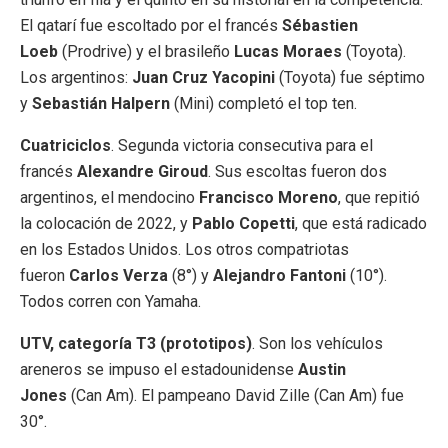
El qatarí fue escoltado por el francés
Sébastien
Loeb
(Prodrive) y el brasileño
Lucas Moraes
(Toyota).
Los argentinos:
Juan Cruz Yacopini
(Toyota) fue séptimo
y
Sebastián Halpern
(Mini) completó el top ten.
Cuatriciclos
. Segunda victoria consecutiva para el
francés
Alexandre Giroud
. Sus escoltas fueron dos
argentinos, el mendocino
Francisco Moreno
, que repitió
la colocación de 2022, y
Pablo Copetti
, que está radicado
en los Estados Unidos. Los otros compatriotas
fueron
Carlos Verza
(8°) y
Alejandro Fantoni
(10°).
Todos corren con Yamaha.
UTV, categoría T3 (prototipos)
. Son los vehículos
areneros se impuso el estadounidense
Austin
Jones
(Can Am). El pampeano David Zille (Can Am) fue
30°.