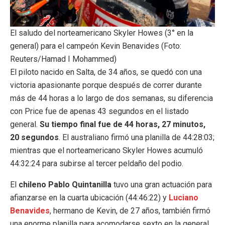
El saludo del norteamericano Skyler Howes (3° en la
general) para el campeón Kevin Benavides (Foto:
Reuters/Hamad I Mohammed)
El piloto nacido en Salta, de 34 años, se quedó con una
victoria apasionante porque después de correr durante
más de 44 horas a lo largo de dos semanas, su diferencia
con Price fue de apenas 43 segundos en el listado
general.
Su tiempo final fue de 44 horas, 27 minutos,
20 segundos
. El australiano firmó una planilla de 44:28:03;
mientras que el norteamericano Skyler Howes acumuló
44:32:24 para subirse al tercer peldaño del podio.
El
chileno Pablo Quintanilla
tuvo una gran actuación para
afianzarse en la cuarta ubicación (44:46:22) y
Luciano
Benavides
, hermano de Kevin, de 27 años, también firmó
una enorme planilla para acomodarse sexto en la general