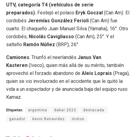
UTV, categoría T4 (vehículos de serie
preparados).
Festejó el polaco
Eryk Goczal
(Can Am). El
cordobés
Jeremías González Ferioli
(Can Am) fue
cuarto. El chaqueño Juan Manuel Silva (Yamaha), 16°. Otro
cordobés,
Nicolás Cavigliasso
(Can Am), 25°. Y el
salteño
Ramón Núñez
(BRP), 26°.
Camiones
. Triunfó el neerlandés
Janus Van
Kasteren
(Iveco), quien más allá de su mérito, también
aprovechó el forzado abandono de
Aleis Loprais
(Praga),
quien se vio involucrado en el accidente que le quitó la
vida a un espectador y de anunciada baja del equipo ruso
Kamaz.
Etiquetas:
argentina
dakar 2023
destacada
ganador
kevin Benavidez
motos