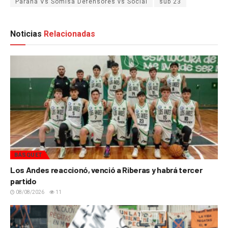
Paraná Vs Somisa Defensores vs Social
sub 23
Noticias
Relacionadas
BÁSQUET
Los Andes reaccionó, venció a Riberas y habrá tercer
partido
08/08/2026
11