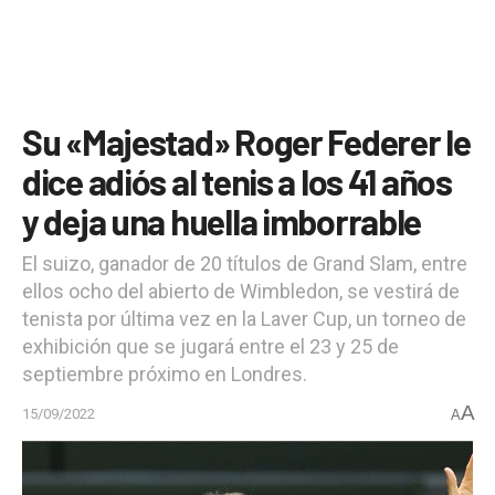
Su «Majestad» Roger Federer le
dice adiós al tenis a los 41 años
y deja una huella imborrable
El suizo, ganador de 20 títulos de Grand Slam, entre
ellos ocho del abierto de Wimbledon, se vestirá de
tenista por última vez en la Laver Cup, un torneo de
exhibición que se jugará entre el 23 y 25 de
septiembre próximo en Londres.
A
15/09/2022
A