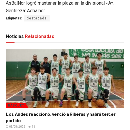
AsBalNor logró mantener la plaza en la divisional «A».
Gentileza: Asbalnor
Etiquetas:
destacada
Noticias
Relacionadas
BÁSQUET
Los Andes reaccionó, venció a Riberas y habrá tercer
partido
08/08/2026
11