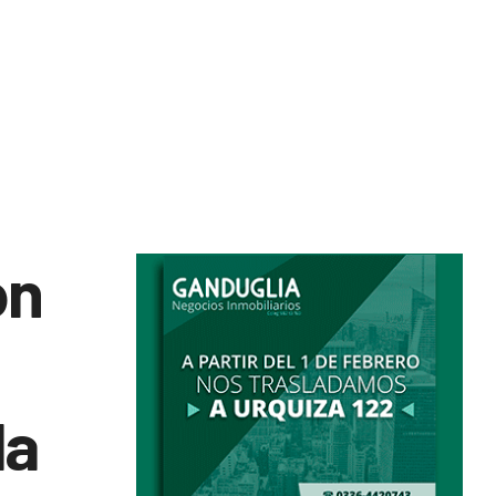
on
la