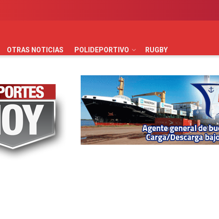
AUTOMOVILISMO
BÁSQUET
FÚTBOL
HANDBALL
HO
OTRAS NOTICIAS
POLIDEPORTIVO
RUGBY