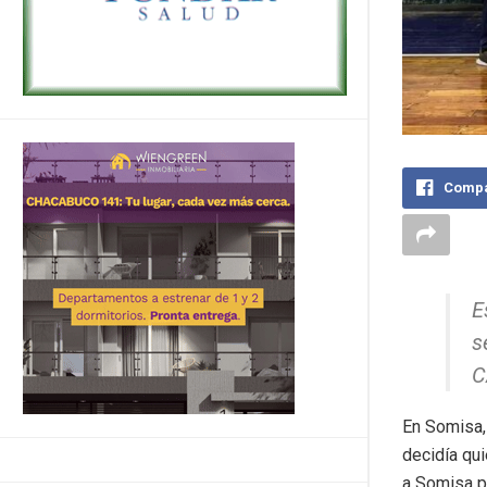
Compa
E
s
C
En Somisa,
decidía qu
a Somisa po