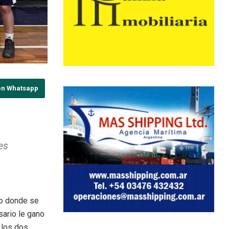
en Whatsapp
es
a
do donde se
ario le gano
 los dos