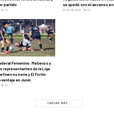
er partido
se quedó con el ascenso en
10
08/08/2026
25
ederal Femenino: Matienzo y
s representantes de la Liga
efinen su serie y El Fortín
a ventaja en Junín
23
CARGAR MÁS...