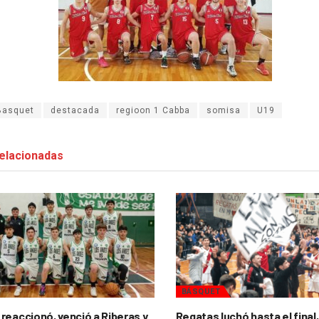
Basquet
destacada
regioon 1 Cabba
somisa
U19
elacionadas
BÁSQUET
reaccionó, venció a Riberas y
Regatas luchó hasta el final,