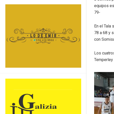
equipos es
79-
En el Tala 
78 a 68 y s
con Somisa
Los cuatro
Temperley y