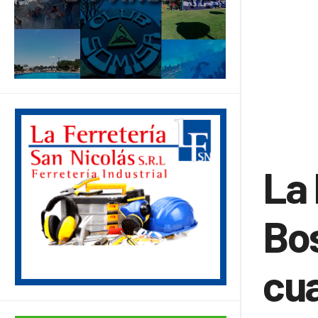
La 
Bos
cua