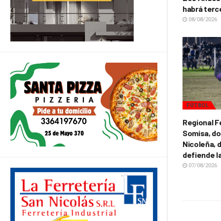
habrá terc
08/08/2026
FÚTBOL
Regional F
Somisa, do
Nicoleña, d
defiende l
07/08/2026