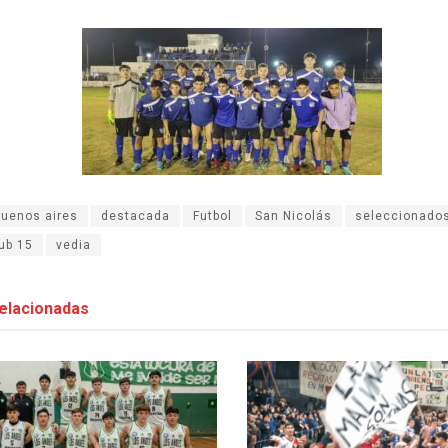
buenos aires
destacada
Futbol
San Nicolás
seleccionado
ub 15
vedia
elacionadas