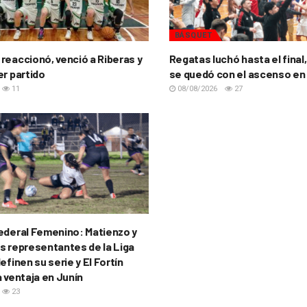
BÁSQUET
reaccionó, venció a Riberas y
Regatas luchó hasta el final,
er partido
se quedó con el ascenso en
11
08/08/2026
27
ederal Femenino: Matienzo y
s representantes de la Liga
efinen su serie y El Fortín
a ventaja en Junín
23