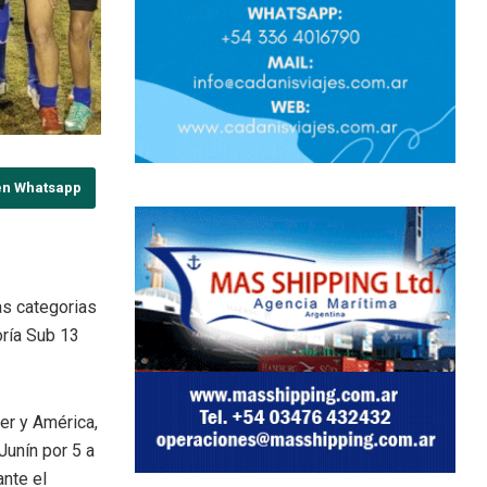
en Whatsapp
as categorias
oría Sub 13
er y América,
Junín por 5 a
ante el