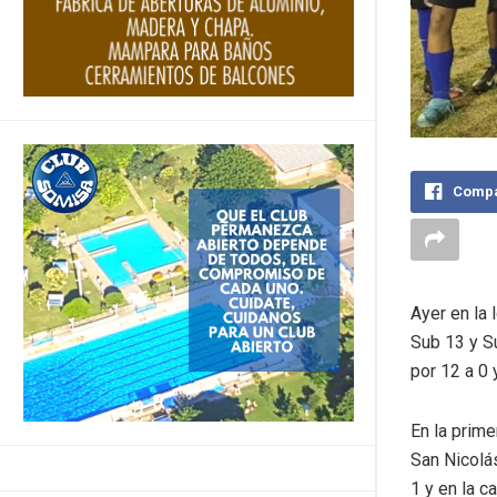
Compa
Ayer en la 
Sub 13 y S
por 12 a 0 
En la prime
San Nicolás
1 y en la c