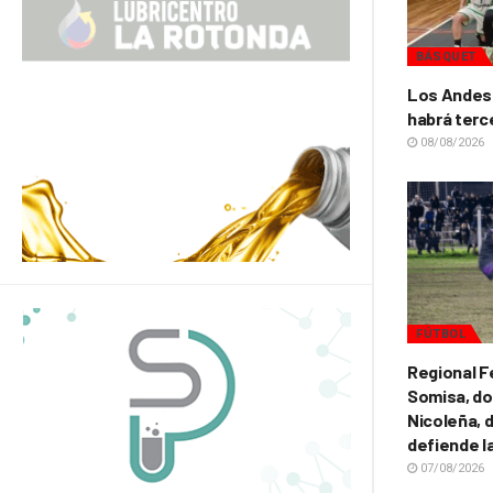
BÁSQUET
Los Andes 
habrá terc
08/08/2026
FÚTBOL
Regional F
Somisa, do
Nicoleña, d
defiende l
07/08/2026