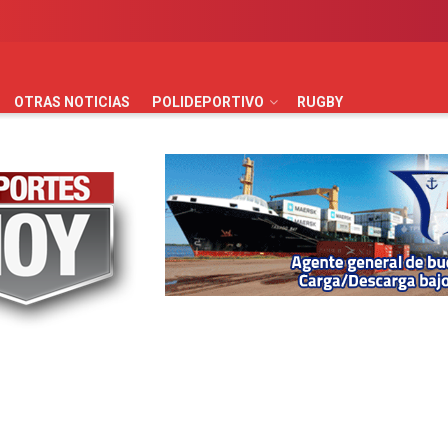
AUTOMOVILISMO
BÁSQUET
FÚTBOL
HANDBALL
HO
OTRAS NOTICIAS
POLIDEPORTIVO
RUGBY