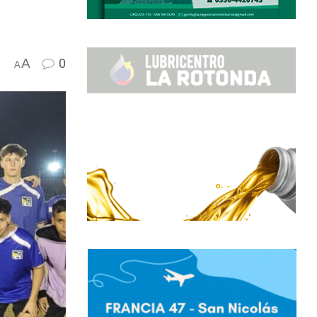
A
0
A