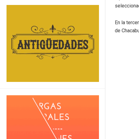
seleccionad
En la terc
de Chacab