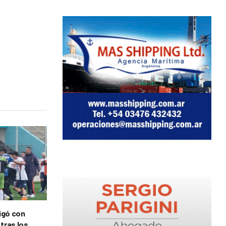
tigó con
 tras los