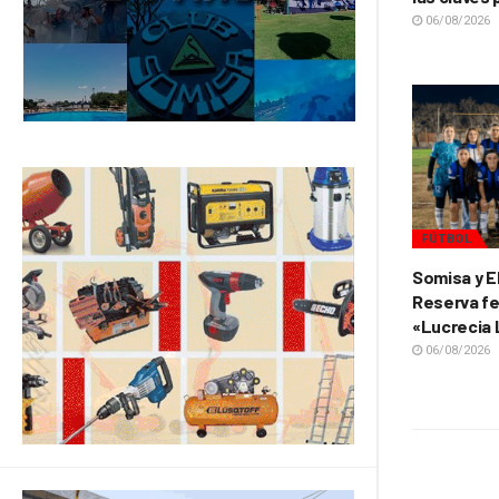
06/08/2026
FÚTBOL
Somisa y E
Reserva fe
«Lucrecia
06/08/2026