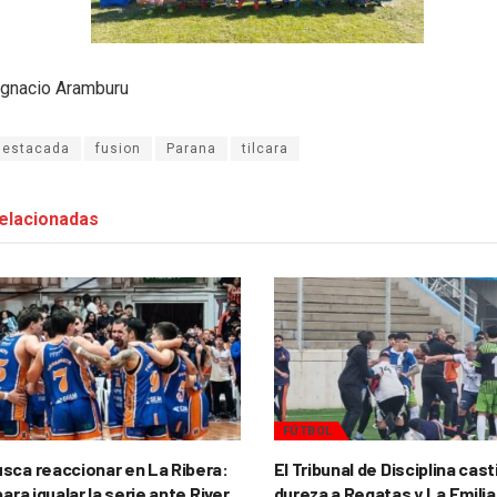
 Ignacio Aramburu
destacada
fusion
Parana
tilcara
elacionadas
FÚTBOL
sca reaccionar en La Ribera:
El Tribunal de Disciplina cas
para igualar la serie ante River
dureza a Regatas y La Emilia