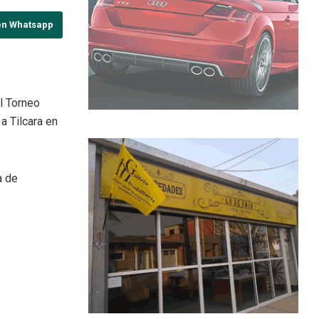
en Whatsapp
l Torneo
a Tilcara en
a de