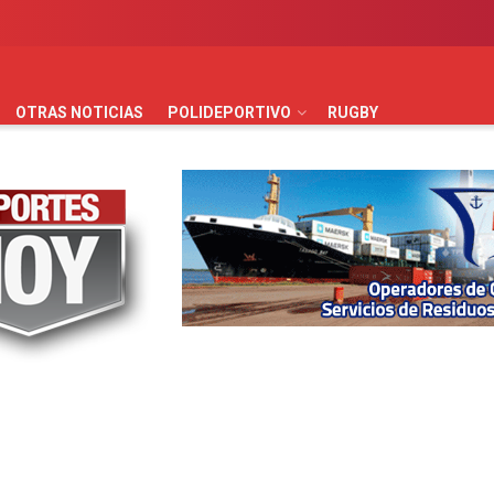
AUTOMOVILISMO
BÁSQUET
FÚTBOL
HANDBALL
HO
OTRAS NOTICIAS
POLIDEPORTIVO
RUGBY