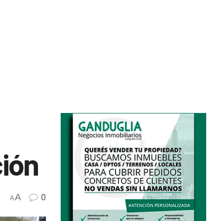
ción
A
0
A