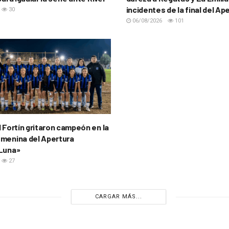
incidentes de la final del Ap
30
06/08/2026
101
l Fortín gritaron campeón en la
menina del Apertura
 Luna»
27
CARGAR MÁS...