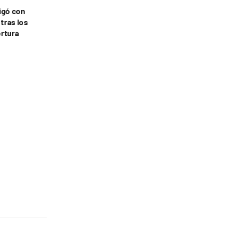
tigó con
 tras los
ertura