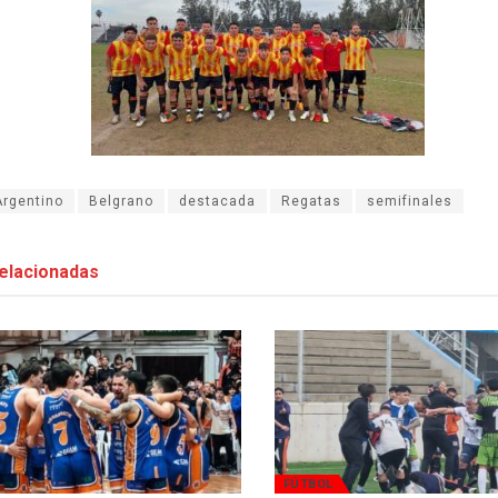
Argentino
Belgrano
destacada
Regatas
semifinales
elacionadas
FÚTBOL