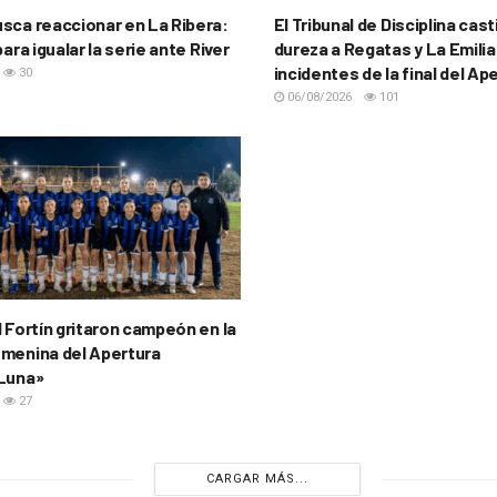
sca reaccionar en La Ribera:
El Tribunal de Disciplina cas
para igualar la serie ante River
dureza a Regatas y La Emilia
incidentes de la final del Ap
30
06/08/2026
101
l Fortín gritaron campeón en la
menina del Apertura
 Luna»
27
CARGAR MÁS...