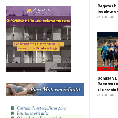
Regatas bu
las claves 
06/08/2026
FÚTBOL
Somisa y E
Reserva fe
«Lucrecia
06/08/2026