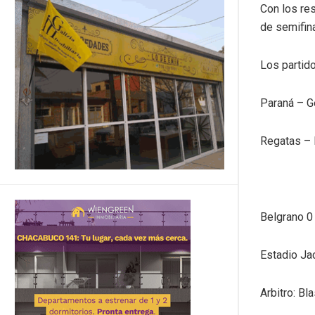
Con los res
de semifin
Los partid
Paraná – G
Regatas – 
Belgrano 0
Estadio Ja
Arbitro: Bl