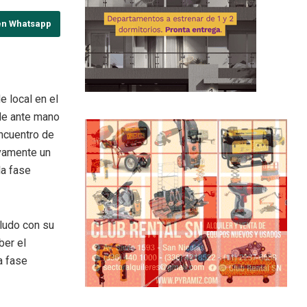
en Whatsapp
e local en el
 de ante mano
encuentro de
evamente un
la fase
 ludo con su
ber el
a fase