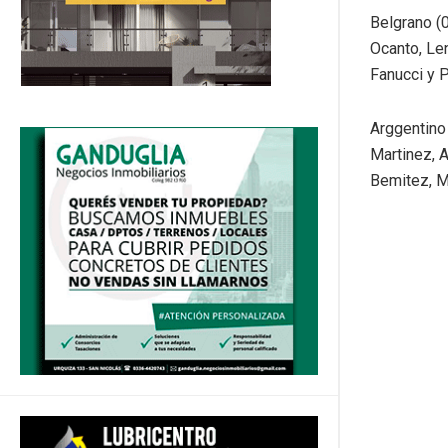
Belgrano (0
Ocanto, Len
Fanucci y P
Arggentino
Martinez, A
Bemitez, Me