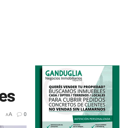
les
A
0
A