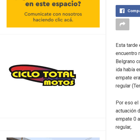
Compa
Esta tarde 
encuentro 
Belgrano co
ida había 
empate era 
regular (Te
Por eso el 
actuación d
empate 0 a 
regular,.