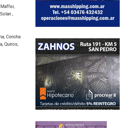
 Maffei,
Solan ,
na, Concha
a, Quiros,