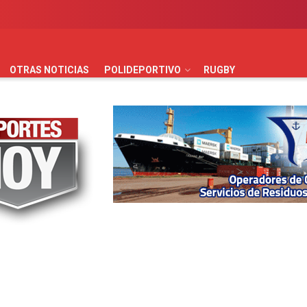
AUTOMOVILISMO
BÁSQUET
FÚTBOL
HANDBALL
HO
OTRAS NOTICIAS
POLIDEPORTIVO
RUGBY