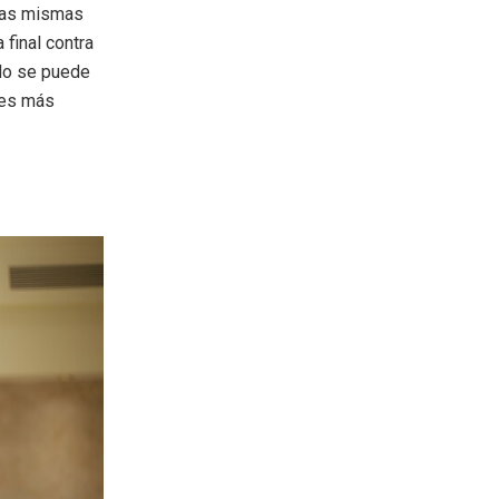
 las mismas
final contra
ido se puede
 es más