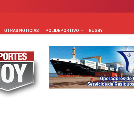
AUTOMOVILISMO
BÁSQUET
FÚTBOL
HANDBALL
HO
OTRAS NOTICIAS
POLIDEPORTIVO
RUGBY