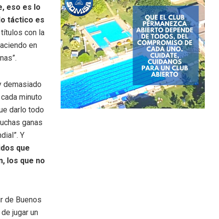
, eso es lo
lo táctico es
títulos con la
haciendo en
nas”.
ay demasiado
r cada minuto
ue darlo todo
 muchas ganas
dial”. Y
idos que
n, los que no
 ir de Buenos
de jugar un