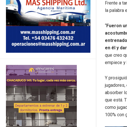
Frente a ta
la palabra 
“
Fueron un
acostumbr
entrenador
en él y da
que creo qu
empiece y 
Y prosiguió
jugadores,
absorber l
que está. 
como jugad
100% con g