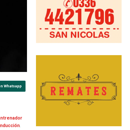
en Whatsapp
 entrenador
onducción
.