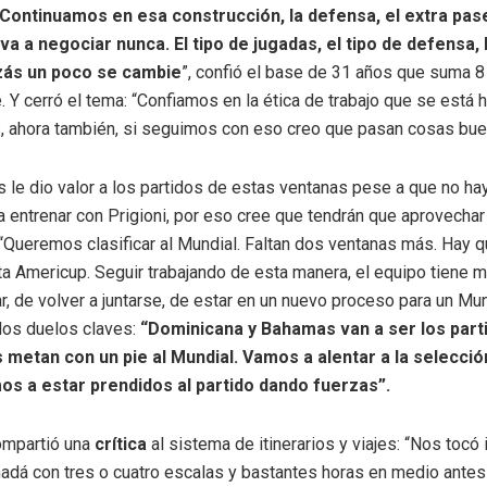
Continuamos en esa construcción, la defensa, el extra pase
va a negociar nunca. El tipo de jugadas, el tipo de defensa, 
izás un poco se cambie
”, confió el base de 31 años que suma 8 
. Y cerró el tema: “Confiamos en la ética de trabajo que se está 
, ahora también, si seguimos con eso creo que pasan cosas bue
s le dio valor a los partidos de estas ventanas pese a que no h
a entrenar con Prigioni, por eso cree que tendrán que aprovecha
 “Queremos clasificar al Mundial. Faltan dos ventanas más. Hay q
sta Americup. Seguir trabajando de esta manera, el equipo tiene
ar, de volver a juntarse, de estar en un nuevo proceso para un Mun
 los duelos claves:
“Dominicana y Bahamas van a ser los part
 metan con un pie al Mundial. Vamos a alentar a la selecció
os a estar prendidos al partido dando fuerzas”.
compartió una
crítica
al sistema de itinerarios y viajes: “Nos tocó
nadá con tres o cuatro escalas y bastantes horas en medio antes 