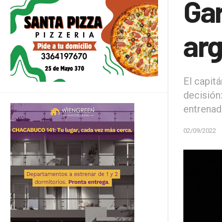
Gar
arg
El capit
decisión
entrenad
02/09/2022