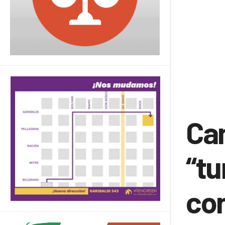
Cam
“tu
con