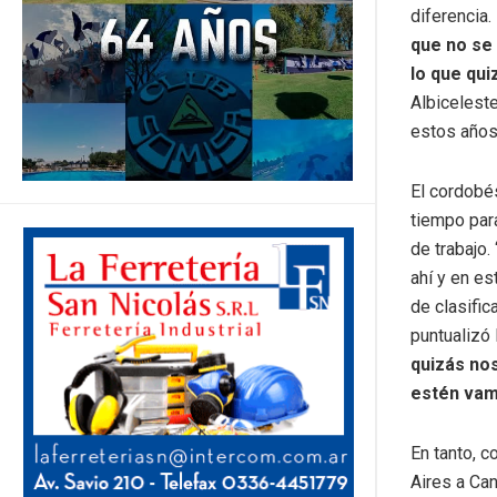
diferencia.
que no se 
lo que qu
Albiceleste
estos años
El cordobé
tiempo par
de trabajo.
ahí y en e
de clasific
puntualizó
quizás nos
estén vam
En tanto, 
Aires a Ca