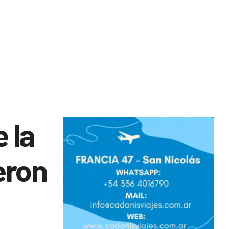
 la
eron