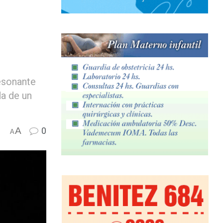
resonante
da de un
A
0
A