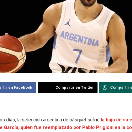
rtir en Facebook
Compartir en Twitter
Compartir 
os días, la selección argentina de básquet sufrió
la baja de su
e García, quien fue reemplazado por Pablo Prigioni en la c