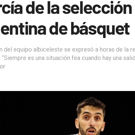
cía de la selección
entina de básquet
án del equipo albiceleste se expresó a horas de la 
: “Siempre es una situación fea cuando hay una sali
or