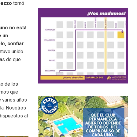
pazzo
tomó
 uno no está
e un
lo, confiar
ntuvo unido
nas de que
no de los
emos que
 varios años
la. Nosotros
dispuestos al