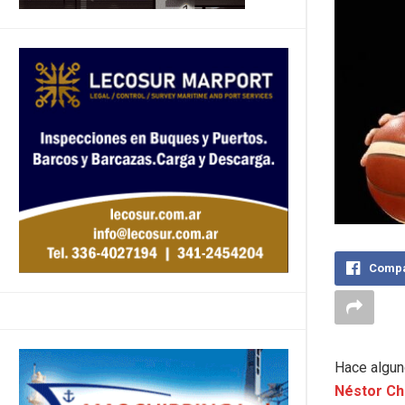
Compa
Hace algun
Néstor Ch