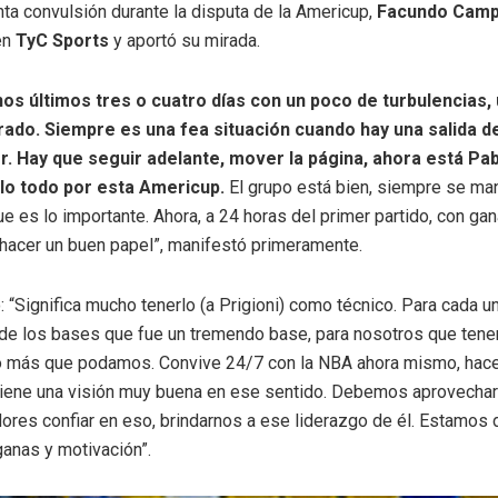
nta convulsión durante la disputa de la Americup,
Facundo Cam
en
TyC Sports
y aportó su mirada.
os últimos tres o cuatro días con un poco de turbulencias,
ado. Siempre es una fea situación cuando hay una salida d
. Hay que seguir adelante, mover la página, ahora está Pab
rlo todo por esta Americup.
El grupo está bien, siempre se ma
e es lo importante. Ahora, a 24 horas del primer partido, con ga
hacer un buen papel”, manifestó primeramente.
: “Significa mucho tenerlo (a Prigioni) como técnico. Para cada u
 de los bases que fue un tremendo base, para nosotros que ten
o más que podamos. Convive 24/7 con la NBA ahora mismo, hace
Tiene una visión muy buena en ese sentido. Debemos aprovechar
ores confiar en eso, brindarnos a ese liderazgo de él. Estamos 
anas y motivación”.