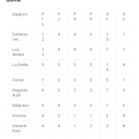
Equipos
P
P
P
P
G
G
t
J
G
P
f.
c.
s.
Defenso
1
4
4
0
1
1
res
2
0
Los
1
4
4
0
7
1
Andes
2
La Emilia
9
3
3
0
1
4
0
Social
7
3
2
0
5
1
Regatas
6
3
2
2
7
5
Azul
Belgrano
6
4
2
2
7
3
Somisa
4
3
1
1
3
4
General
4
4
1
2
5
8
Rojo