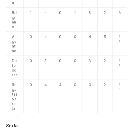
a
Bel
1
4
0
1
3
2
6
gr
an
o
Ar
0
4
0
0
4
5
1
ge
1
nti
no
De
0
3
0
0
3
2
1
fen
1
so
res
Re
0
4
4
0
0
2
1
ga
4
tas
Na
ran
ja
Sexta