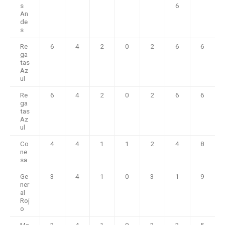
s
6
An
de
s
Re
6
4
2
0
2
6
6
ga
tas
Az
ul
Re
6
4
2
0
2
6
6
ga
tas
Az
ul
Co
4
4
1
1
2
4
8
ne
sa
Ge
3
4
1
0
3
1
9
ner
al
Roj
o