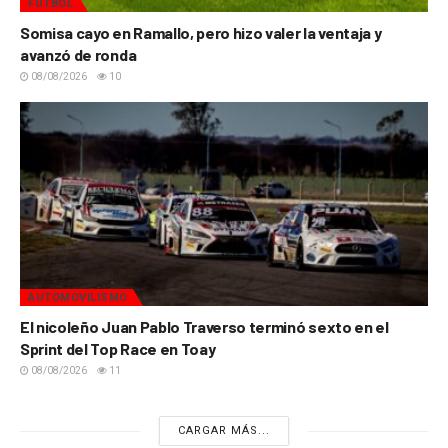
FÚTBOL
Somisa cayo en Ramallo, pero hizo valer la ventaja y
avanzó de ronda
08/08/2026
10
AUTOMOVILISMO
El nicoleño Juan Pablo Traverso terminó sexto en el
Sprint del Top Race en Toay
08/08/2026
11
CARGAR MÁS...