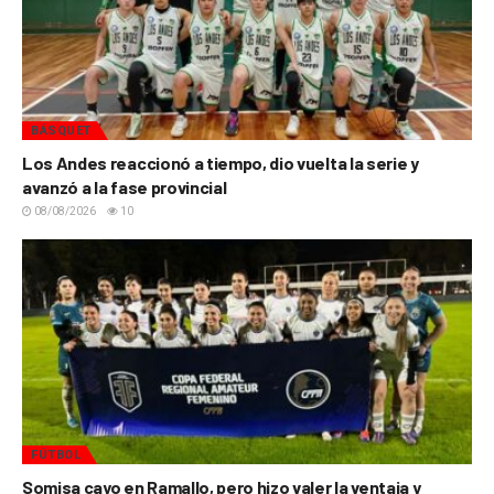
BÁSQUET
Los Andes reaccionó a tiempo, dio vuelta la serie y
avanzó a la fase provincial
08/08/2026
10
FÚTBOL
Somisa cayo en Ramallo, pero hizo valer la ventaja y